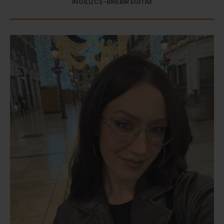
İNGİLİZCE-BİREBİR EĞİTİM