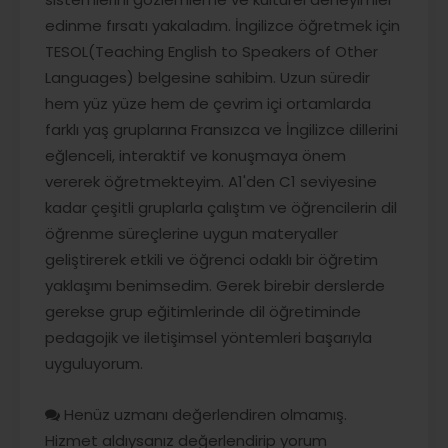
edinme fırsatı yakaladım. İngilizce öğretmek için
TESOL(Teaching English to Speakers of Other
Languages) belgesine sahibim. Uzun süredir
hem yüz yüze hem de çevrim içi ortamlarda
farklı yaş gruplarına Fransızca ve İngilizce dillerini
eğlenceli, interaktif ve konuşmaya önem
vererek öğretmekteyim. A1'den C1 seviyesine
kadar çeşitli gruplarla çalıştım ve öğrencilerin dil
öğrenme süreçlerine uygun materyaller
geliştirerek etkili ve öğrenci odaklı bir öğretim
yaklaşımı benimsedim. Gerek birebir derslerde
gerekse grup eğitimlerinde dil öğretiminde
pedagojik ve iletişimsel yöntemleri başarıyla
uyguluyorum.
Henüz uzmanı değerlendiren olmamış.
Hizmet aldıysanız değerlendirip yorum