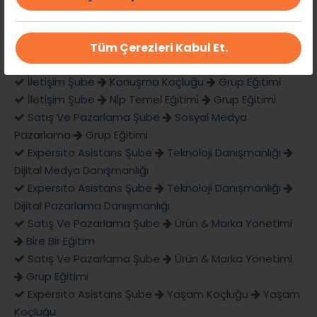
Bireysel Koçluk
Grup Semineri & Kurslar Şube
İletişim
Kurs
Programı
Tüm Çerezleri Kabul Et.
İletişim Şube
Konuşma Koçluğu
Birebir Eğitim
İletişim Şube
Konuşma Koçluğu
Grup Eğitimi
İletişim Şube
Nlp Temel Eğitimi
Grup Eğitimi
Satış Ve Pazarlama Şube
Sosyal Medya
Pazarlama
Grup Eğitimi
Expersıto Asistans Şube
Teknoloji Danışmanlığı
Dijital Medya Danışmanlığı
Expersıto Asistans Şube
Teknoloji Danışmanlığı
Dijital Pazarlama Danışmanlığı
Satış Ve Pazarlama Şube
Ürün & Marka Yönetimi
Bire Bir Eğitim
Satış Ve Pazarlama Şube
Ürün & Marka Yönetimi
Grup Eğitimi
Expersıto Asistans Şube
Yaşam Koçluğu
Yaşam
Koçluğu