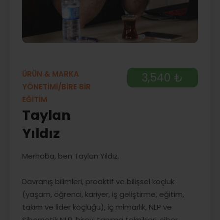
ÜRÜN & MARKA
3,540 ₺
YÖNETİMİ/BİRE BİR
EĞİTİM
Taylan
Yıldız
Merhaba, ben Taylan Yıldız.
Davranış bilimleri, proaktif ve bilişsel koçluk
(yaşam, öğrenci, kariyer, iş geliştirme, eğitim,
takım ve lider koçluğu), iç mimarlık, NLP ve
Sibernetik NLP, bireyi tanıma teknikleri, siber