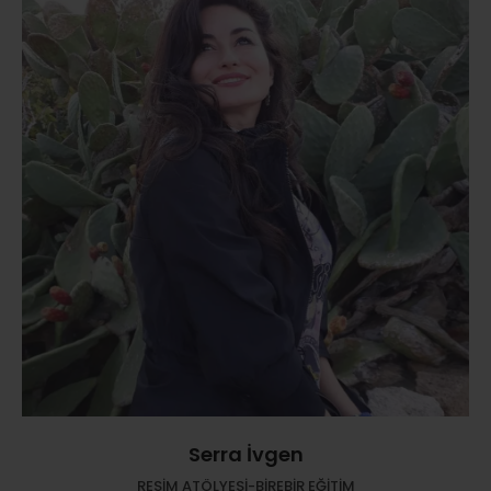
Serra İvgen
RESİM ATÖLYESİ-BİREBİR EĞİTİM