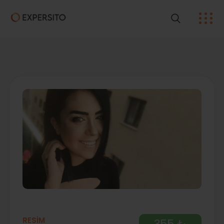
RESİM
355 ₺