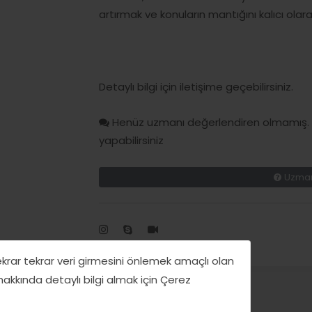
artırmak ve konuların mantığını kalıcı olar
Detaylı bilgi için iletişime geçebilirsiniz.
Henüz uzmanı değerlendiren olmamış. H
yapabilirsiniz
Uzman
tekrar tekrar veri girmesini önlemek amaçlı olan
 hakkında detaylı bilgi almak için Çerez