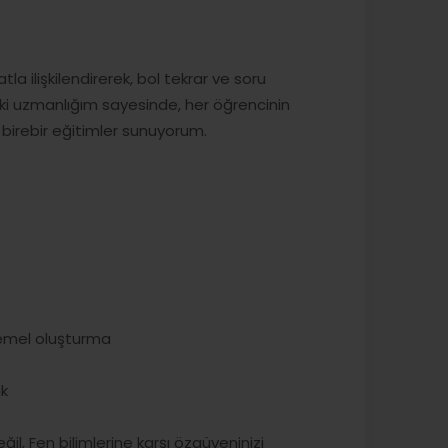
la ilişkilendirerek, bol tekrar ve soru
i uzmanlığım sayesinde, her öğrencinin
e birebir eğitimler sunuyorum.
temel oluşturma
ik
l, Fen bilimlerine karşı özgüveninizi