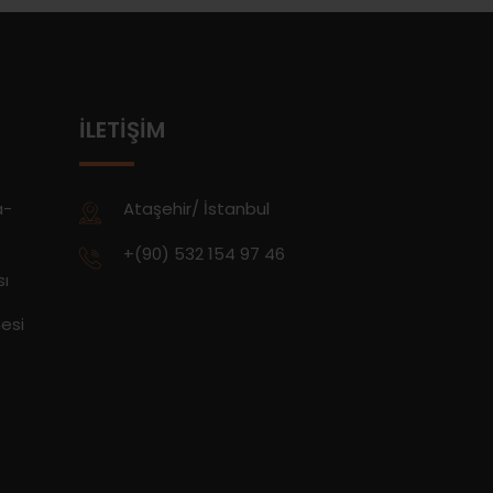
İLETIŞIM
a-
Ataşehir/ İstanbul
+(90) 532 154 97 46
sı
esi