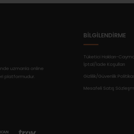
BILGILENDIRME
Tüketici Hakları-Caym
İptal/İade Koşulları
rinde uzmanla online
Gizlilik/Güvenlik Politika
eri platformudur.
Mesafeli Satış Sözleşm