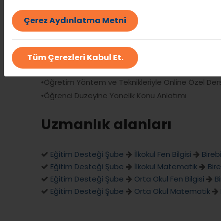
Hizmetin türü
Çerez Aydınlatma Metni
•8. Sınıf LGS Hazırlık
•5-6-7. Sınıflar Konu Anlatımı
Tüm Çerezleri Kabul Et.
•Püf Noktalarla Kalıcı Öğrenme
•Öğretim Yöntem ve Teknikleriyle Online Özel Der
•Öğrenci Düzeyine Yönelik Konu Anlatımı
Uzmanlık alanları
Eğitim Desteği Şube
İlkokul Fen Bilgisi
Bireb
Eğitim Desteği Şube
İlkokul Matematik
Bir
Eğitim Desteği Şube
Orta Okul Fen Bilgisi
B
Eğitim Desteği Şube
Orta Okul Matematik