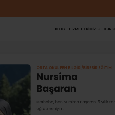
BLOG
HİZMETLERİMİZ
KURS
ORTA OKUL FEN BİLGİSİ/BİREBİR EĞİTİM
Nursima
Başaran
Merhaba, ben Nursima Başaran. 5 yıllık tec
öğretmeniyim.