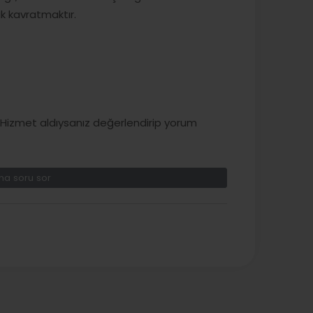
ak kavratmaktır.
izmet aldıysanız değerlendirip yorum
a soru sor