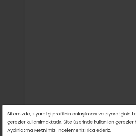
Sitemizde, ziyaretçi profilinin anlaşılması ve ziyaretçinin 
çerezler kullanılmaktadır. Site üzerinde kullanılan çerezler
Aydınlatma Metni’mizi incelemenizi rica ederiz.