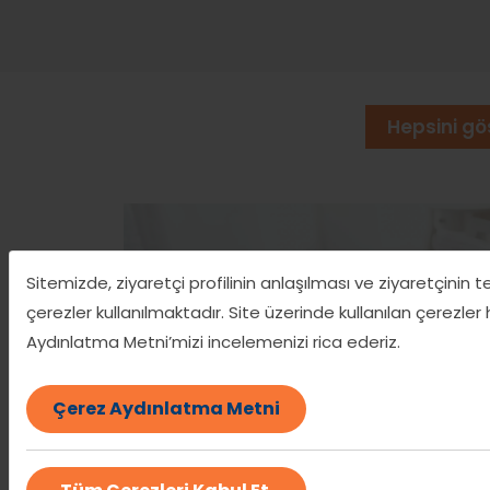
Hepsini gö
Sitemizde, ziyaretçi profilinin anlaşılması ve ziyaretçinin 
çerezler kullanılmaktadır. Site üzerinde kullanılan çerezler
Aydınlatma Metni’mizi incelemenizi rica ederiz.
Çerez Aydınlatma Metni