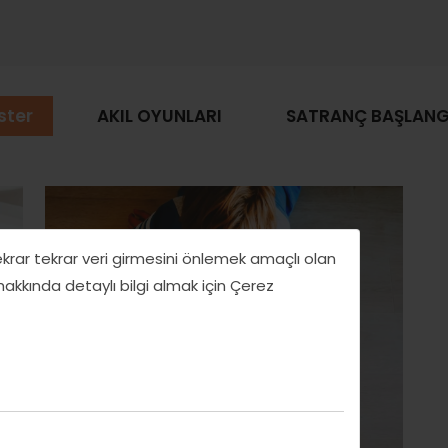
ster
AKIL OYUNLARI
SATRANÇ BAŞLANGI
tekrar tekrar veri girmesini önlemek amaçlı olan
 hakkında detaylı bilgi almak için Çerez