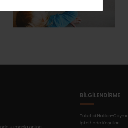
BILGILENDIRME
Tüketici Hakları-Caym
İptal/İade Koşulları
rinde uzmanla online