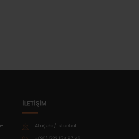
İLETIŞIM
a-
Ataşehir/ İstanbul
+(90) 532 154 97 46