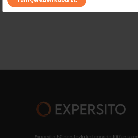
Tüm Çerezleri Kabul Et.
Expersito 50'den fazla kategoride 100'ün üze