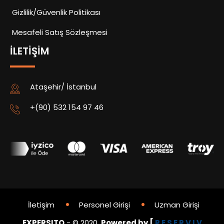
Gizlilik/Güvenlik Politikası
Mesafeli Satış Sözleşmesi
İLETIŞIM
Ataşehir/ İstanbul
+(90) 532 154 97 46
İletişim
Personel Girişi
Uzman Girişi
EXPERSITO
- © 2020.
Powered by [
R E S E R V I V