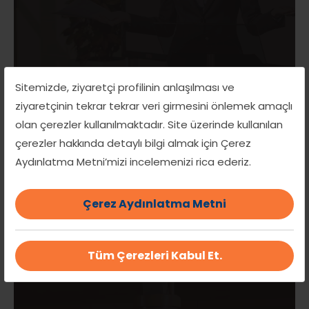
Sitemizde, ziyaretçi profilinin anlaşılması ve
ziyaretçinin tekrar tekrar veri girmesini önlemek amaçlı
olan çerezler kullanılmaktadır. Site üzerinde kullanılan
İletişimde Empati ve Şefkat birebir ve grup
çerezler hakkında detaylı bilgi almak için Çerez
eğitimleri
Aydınlatma Metni’mizi incelemenizi rica ederiz.
İLETİŞİMDE EMPATİ VE ŞEFKAT
Çerez Aydınlatma Metni
Tüm Çerezleri Kabul Et.