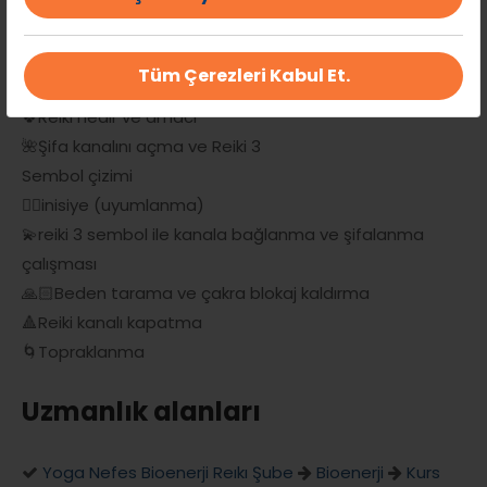
🙏🏻Nefes Çalışması
🌀Titreşim ve frekans arttırma
Tüm Çerezleri Kabul Et.
🔆Meditasyon
🍀Reiki nedir ve amacı
🌺Şifa kanalını açma ve Reiki 3
Sembol çizimi
🖐🏻inisiye (uyumlanma)
💫reiki 3 sembol ile kanala bağlanma ve şifalanma
çalışması
🙏🏻Beden tarama ve çakra blokaj kaldırma
🔺Reiki kanalı kapatma
🌀Topraklanma
Uzmanlık alanları
Yoga Nefes Bioenerji Reıkı Şube
Bioenerji
Kurs