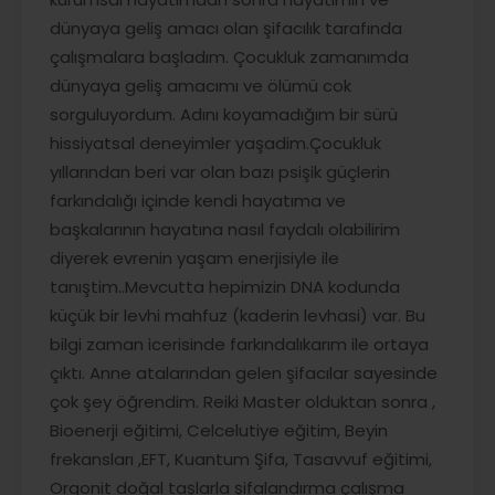
dünyaya geliş amacı olan şifacılık tarafında
çalışmalara başladım. Çocukluk zamanımda
dünyaya geliş amacımı ve ölümü cok
sorguluyordum. Adını koyamadığım bir sürü
hissiyatsal deneyimler yaşadim.Çocukluk
yıllarından beri var olan bazı psişik güçlerin
farkındalığı içinde kendi hayatıma ve
başkalarının hayatına nasıl faydalı olabilirim
diyerek evrenin yaşam enerjisiyle ile
tanıştim..Mevcutta hepimizin DNA kodunda
küçük bir levhi mahfuz (kaderin levhasi) var. Bu
bilgi zaman icerisinde farkındalıkarım ile ortaya
çıktı. Anne atalarından gelen şifacılar sayesinde
çok şey öğrendim. Reiki Master olduktan sonra ,
Bioenerji eğitimi, Celcelutiye eğitim, Beyin
frekansları ,EFT, Kuantum Şifa, Tasavvuf eğitimi,
Orgonit doğal taşlarla şifalandırma çalışma