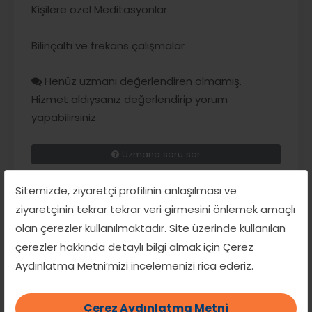
Kişilere özel Meditasyonlar
Bilinçaltı ve frekans çalışmalar
Henüz uzmanı değerlendiren olmamış.
Hizmet aldıysanız değerlendirip yorum
yapabilirsiniz
Uzmana soru sor
Sitemizde, ziyaretçi profilinin anlaşılması ve
ziyaretçinin tekrar tekrar veri girmesini önlemek amaçlı
olan çerezler kullanılmaktadır. Site üzerinde kullanılan
çerezler hakkında detaylı bilgi almak için Çerez
Aydınlatma Metni’mizi incelemenizi rica ederiz.
Hizmetin türü
Çerez Aydınlatma Metni
Reiki 3 Eğitim İçeriği: