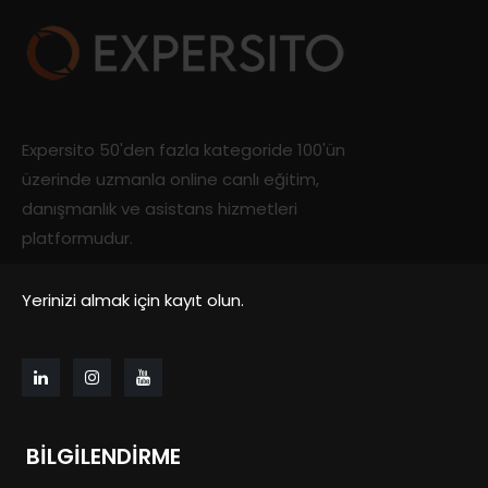
Expersito 50'den fazla kategoride 100'ün
üzerinde uzmanla online canlı eğitim,
danışmanlık ve asistans hizmetleri
platformudur.
Yerinizi almak için kayıt olun.
BILGILENDIRME