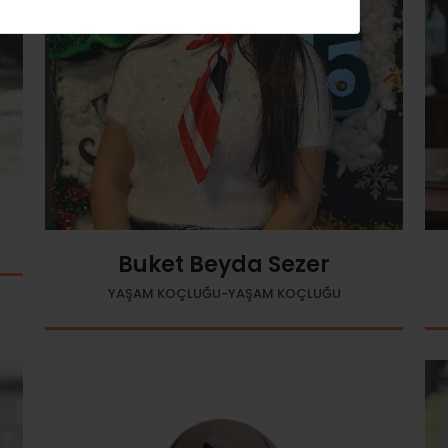
Buket Beyda Sezer
YAŞAM KOÇLUĞU-YAŞAM KOÇLUĞU