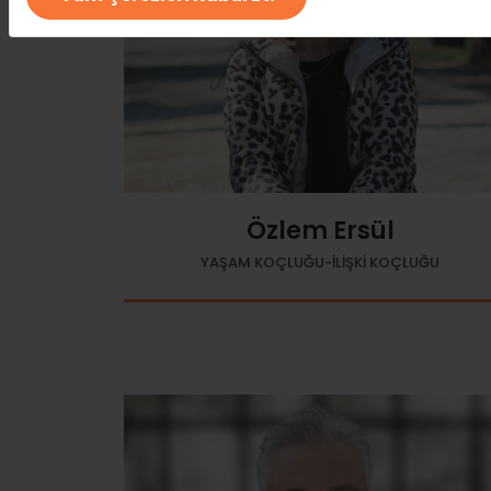
Özlem Ersül
YAŞAM KOÇLUĞU-İLİŞKİ KOÇLUĞU