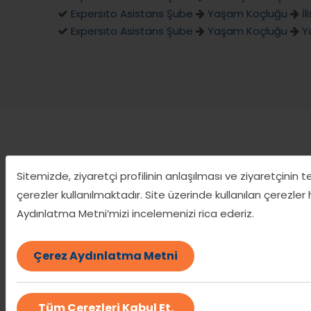
Expersıto Asistans Şube
Yaşam Koçluğu
İ
Expersıto Asistans Şube
Yaşam Koçluğu
Y
Sitemizde, ziyaretçi profilinin anlaşılması ve ziyaretçinin 
A
çerezler kullanılmaktadır. Site üzerinde kullanılan çerezler
Aydınlatma Metni’mizi incelemenizi rica ederiz.
Çerez Aydınlatma Metni
Tüm Çerezleri Kabul Et.