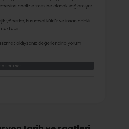
inlemesine analiz etmesine olanak sağlamıştır.
ik yönetim, kurumsal kültür ve insan odaklı
mektedir.
izmet aldıysanız değerlendirip yorum
a soru sor
syon tarih ve saatleri