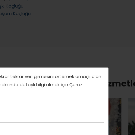
lişki Koçluğu
aşam Koçluğu
tekrar tekrar veri girmesini önlemek amaçlı olan
ynı kategorideki diğer hizmetl
 hakkında detaylı bilgi almak için Çerez