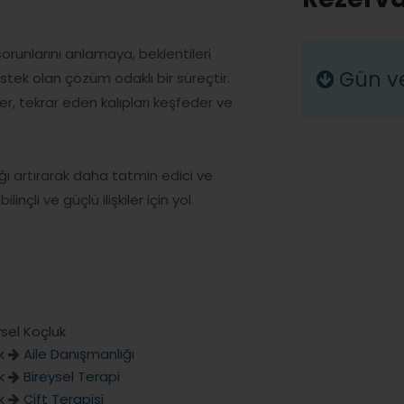
 sorunlarını anlamaya, beklentileri
Gün ve 
tek olan çözüm odaklı bir süreçtir.
eder, tekrar eden kalıpları keşfeder ve
ığı artırarak daha tatmin edici ve
linçli ve güçlü ilişkiler için yol
ysel Koçluk
k
Aile Danışmanlığı
k
Bireysel Terapi
k
Çift Terapisi