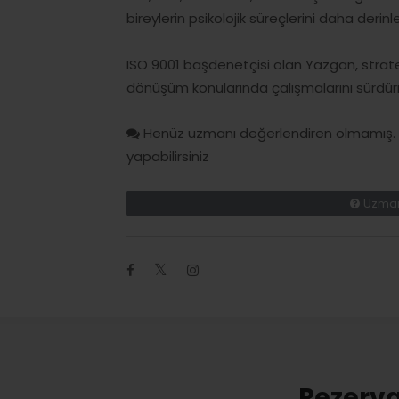
bireylerin psikolojik süreçlerini daha der
ISO 9001 başdenetçisi olan Yazgan, stratej
dönüşüm konularında çalışmalarını sürdür
Henüz uzmanı değerlendiren olmamış. H
yapabilirsiniz
Uzman
Rezerva