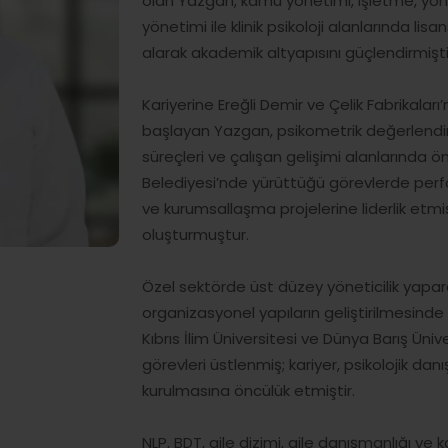
olan Yazgan, kamu yönetimi, işletme, yö
yönetimi ile klinik psikoloji alanlarında l
alarak akademik altyapısını güçlendirmişti
Kariyerine Ereğli Demir ve Çelik Fabrikalar
başlayan Yazgan, psikometrik değerlendirme
süreçleri ve çalışan gelişimi alanlarında 
Belediyesi’nde yürüttüğü görevlerde perf
ve kurumsallaşma projelerine liderlik etmi
oluşturmuştur.
Özel sektörde üst düzey yöneticilik yapara
organizasyonel yapıların geliştirilmesinde 
Kıbrıs İlim Üniversitesi ve Dünya Barış Üniv
görevleri üstlenmiş; kariyer, psikolojik dan
kurulmasına öncülük etmiştir.
NLP, BDT, aile dizimi, aile danışmanlığı ve 