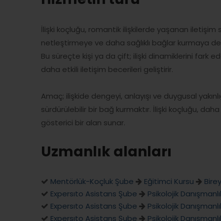
İlişki koçluğu, romantik ilişkilerde yaşanan iletişim
netleştirmeye ve daha sağlıklı bağlar kurmaya des
Bu süreçte kişi ya da çift; ilişki dinamiklerini fark 
daha etkili iletişim becerileri geliştirir.
Amaç; ilişkide dengeyi, anlayışı ve duygusal yakınl
sürdürülebilir bir bağ kurmaktır. İlişki koçluğu, daha bi
gösterici bir alan sunar.
Uzmanlık alanları
Mentörlük-Koçluk Şube
Eğitimci Kursu
Bire
Expersıto Asistans Şube
Psikolojik Danışmanlı
Expersıto Asistans Şube
Psikolojik Danışmanlı
Expersıto Asistans Şube
Psikolojik Danışmanlı