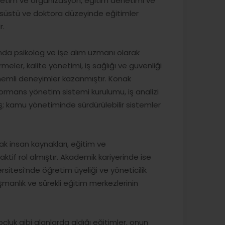
netim ve organizasyon, eğitim denetimi ve
isansüstü ve doktora düzeyinde eğitimler
r.
ı’nda psikolog ve işe alım uzmanı olarak
ler, kalite yönetimi, iş sağlığı ve güvenliği
önemli deneyimler kazanmıştır. Konak
ormans yönetim sistemi kurulumu, iş analizi
ş; kamu yönetiminde sürdürülebilir sistemler
k insan kaynakları, eğitim ve
aktif rol almıştır. Akademik kariyerinde ise
ersitesi’nde öğretim üyeliği ve yöneticilik
ışmanlık ve sürekli eğitim merkezlerinin
koçluk gibi alanlarda aldığı eğitimler, onun