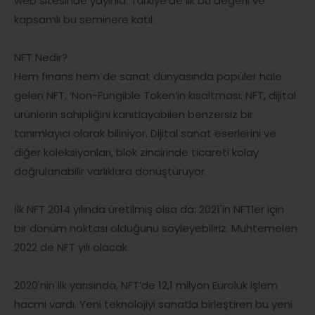
web sitesinde yayınla. Türkiye'de ilk bu değerli ve
kapsamlı bu seminere katıl.
NFT Nedir?
Hem finans hem de sanat dünyasında popüler hale
gelen NFT, ‘Non-Fungible Token’in kısaltması. NFT, dijital
ürünlerin sahipliğini kanıtlayabilen benzersiz bir
tanımlayıcı olarak biliniyor. Dijital sanat eserlerini ve
diğer koleksiyonları, blok zincirinde ticareti kolay
doğrulanabilir varlıklara dönüştürüyor.
İlk NFT 2014 yılında üretilmiş olsa da; 2021'in NFTler için
bir dönüm noktası olduğunu söyleyebiliriz. Muhtemelen
2022 de NFT yılı olacak.
2020'nin ilk yarısında, NFT’de 12,1 milyon Euroluk işlem
hacmi vardı. Yeni teknolojiyi sanatla birleştiren bu yeni