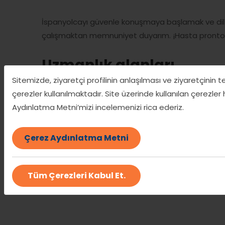
İspanyolcayı güvenle konuşmaya başlamak ve dil bec
çalışmaktan memnuniyet duyarım. ¡Hasta pronto
Uzmanlık alanları
Sitemizde, ziyaretçi profilinin anlaşılması ve ziyaretçinin 
çerezler kullanılmaktadır. Site üzerinde kullanılan çerezler
Dil Eğitimi Şube
İspanyolca
Birebir Eğitim
Aydınlatma Metni’mizi incelemenizi rica ederiz.
Dil Eğitimi Şube
İspanyolca
Grup Eğitimi
Çerez Aydınlatma Metni
Tüm Çerezleri Kabul Et.