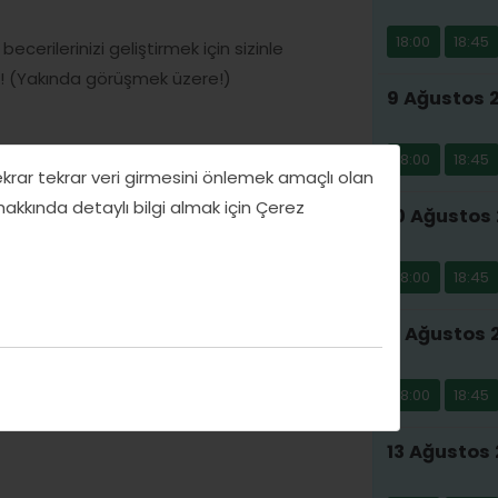
18:00
18:45
erilerinizi geliştirmek için sizinle
! (Yakında görüşmek üzere!)
9 Ağustos 
18:00
18:45
tekrar tekrar veri girmesini önlemek amaçlı olan
 hakkında detaylı bilgi almak için Çerez
10 Ağustos 
18:00
18:45
11 Ağustos 
18:00
18:45
13 Ağustos