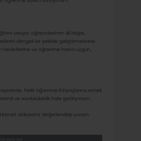
li bir öğrenme süreci sunuyorum.
timi veriyor; öğrencilerimin dil bilgisi,
rini dengeli bir şekilde geliştirmelerine
n hedeflerine ve öğrenme hızına uygun,
ayesinde, farklı öğrenme ihtiyaçlarına esnek
imli ve sürdürülebilir hale getiriyorum.
izmet aldıysanız değerlendirip yorum
a soru sor