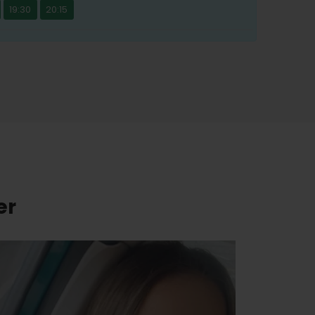
19:30
20:15
er