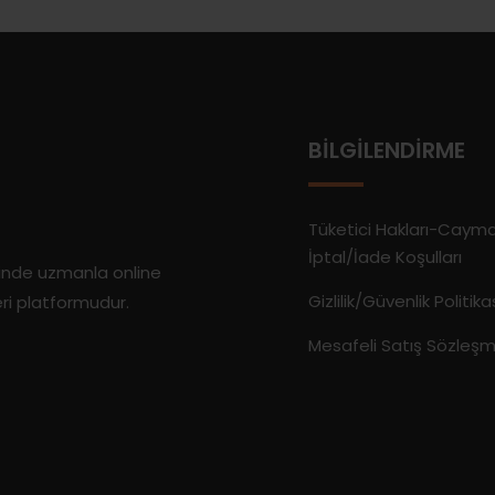
BILGILENDIRME
Tüketici Hakları-Caym
İptal/İade Koşulları
rinde uzmanla online
Gizlilik/Güvenlik Politika
eri platformudur.
Mesafeli Satış Sözleşm