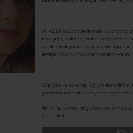
bireysel ihtiyaçlara uygun, etkili ve keyif
A1, A2, B1 ve B2 seviyelerinde İspanyolca eği
konuşma, dinleme, okuma ve yazma becerile
yardımcı oluyorum. Derslerimde öğrencini
iletişim odaklı bir yaklaşım benimsiyorum.
Yüz yüze ve çevrimiçi eğitim deneyimim s
çözümler sunarak İspanyolca öğrenimini ver
Henüz uzmanı değerlendiren olmamış. H
yapabilirsiniz
Uzman