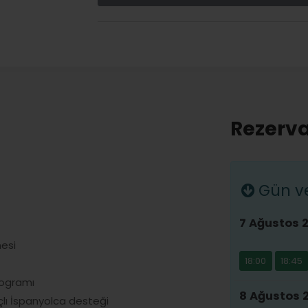
Rezerva
Gün ve 
7 Ağustos 
mesi
18:00
18:45
rogramı
8 Ağustos 
lı İspanyolca desteği