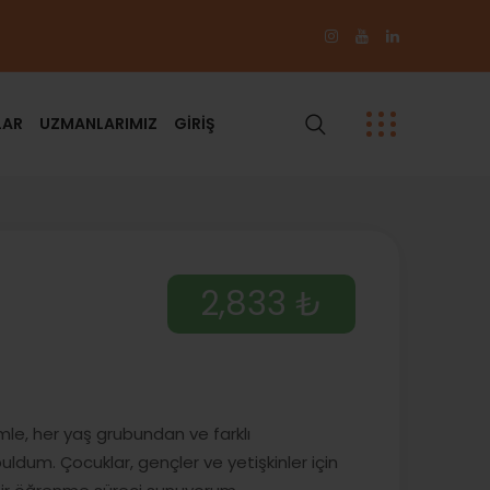
LAR
UZMANLARIMIZ
GİRİŞ
2,833 ₺
mle, her yaş grubundan ve farklı
buldum. Çocuklar, gençler ve yetişkinler için