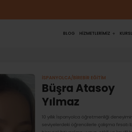
BLOG
HİZMETLERİMİZ
KURS
İSPANYOLCA/BİREBİR EĞİTİM
Büşra Atasoy
Yılmaz
10 yıllık İspanyolca öğretmenliği deneyimi
seviyelerdeki öğrencilerle çalışma fırsatı 