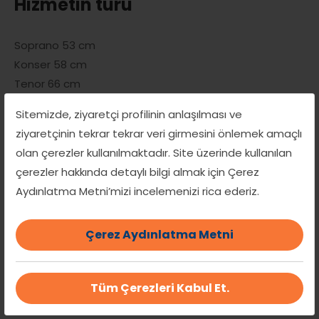
Hizmetin türü
Soprano 53 cm
Konser 58 cm
Tenor 66 cm
Bariton 76 cm öneri olarak,benim tercihim konser ve
Sitemizde, ziyaretçi profilinin anlaşılması ve
tenör modeli ukulele.
ziyaretçinin tekrar tekrar veri girmesini önlemek amaçlı
olan çerezler kullanılmaktadır. Site üzerinde kullanılan
Uzmanlık alanları
çerezler hakkında detaylı bilgi almak için Çerez
Aydınlatma Metni’mizi incelemenizi rica ederiz.
Müzik Eğitimi Şube
Bağlama Eğitimi
Birebir
Eğitim
Çerez Aydınlatma Metni
Müzik Eğitimi Şube
Bağlama Eğitimi
Grup Eğitimi
Müzik Eğitimi Şube
Gitar Eğitimi
Grup Eğitimi
Müzik Eğitimi Şube
Ney Eğitimi
Birebir Eğitim
Tüm Çerezleri Kabul Et.
Müzik Eğitimi Şube
Ud Dersi
Birebir Eğitim
Müzik Eğitimi Şube
Ukulele Eğitimi
Grup Eğitimi