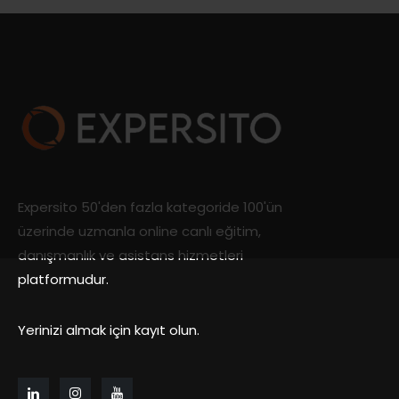
Expersito 50'den fazla kategoride 100'ün
üzerinde uzmanla online canlı eğitim,
danışmanlık ve asistans hizmetleri
platformudur.
Yerinizi almak için kayıt olun.