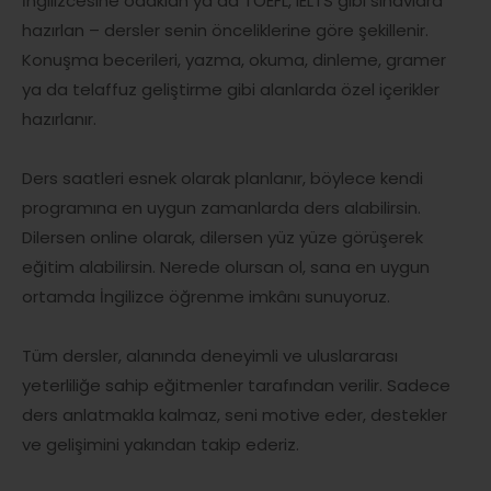
İngilizcesine odaklan ya da TOEFL, IELTS gibi sınavlara
hazırlan – dersler senin önceliklerine göre şekillenir.
Konuşma becerileri, yazma, okuma, dinleme, gramer
ya da telaffuz geliştirme gibi alanlarda özel içerikler
hazırlanır.
Ders saatleri esnek olarak planlanır, böylece kendi
programına en uygun zamanlarda ders alabilirsin.
Dilersen online olarak, dilersen yüz yüze görüşerek
eğitim alabilirsin. Nerede olursan ol, sana en uygun
ortamda İngilizce öğrenme imkânı sunuyoruz.
Tüm dersler, alanında deneyimli ve uluslararası
yeterliliğe sahip eğitmenler tarafından verilir. Sadece
ders anlatmakla kalmaz, seni motive eder, destekler
ve gelişimini yakından takip ederiz.