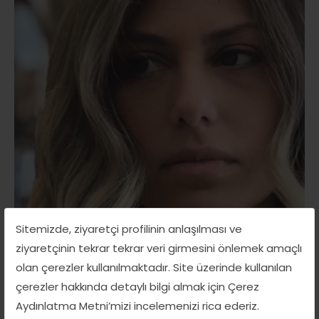
Sitemizde, ziyaretçi profilinin anlaşılması ve
ziyaretçinin tekrar tekrar veri girmesini önlemek amaçlı
Karen Canbaz
olan çerezler kullanılmaktadır. Site üzerinde kullanılan
İNGİLİZCE-BİREBİR EĞİTİM
çerezler hakkında detaylı bilgi almak için Çerez
Aydınlatma Metni’mizi incelemenizi rica ederiz.