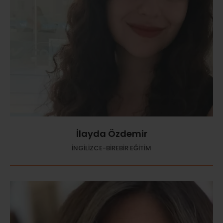
İlayda Özdemir
İNGİLİZCE-BİREBİR EĞİTİM