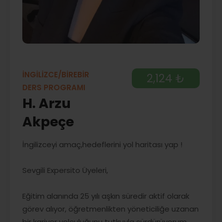
İNGİLİZCE/BİREBİR
2,124 ₺
DERS PROGRAMI
H. Arzu
Akpeçe
İngilizceyi amaç,hedeflerini yol haritası yap !
Sevgili Expersito Üyeleri,
Eğitim alanında 25 yılı aşkın süredir aktif olarak
görev alıyor, öğretmenlikten yöneticiliğe uzanan
bir kariyer yolculuğunu tutkuyla sürdürüyorum.