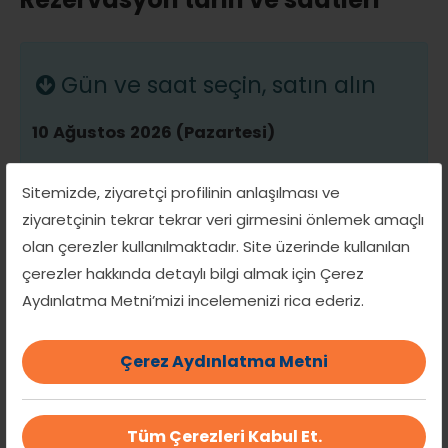
Gün ve saat seçin, satın alın
10 Ağustos 2026 (Pazartesi)
15:00
15:45
16:30
17:15
18:00
Sitemizde, ziyaretçi profilinin anlaşılması ve
ziyaretçinin tekrar tekrar veri girmesini önlemek amaçlı
11 Ağustos 2026 (Salı)
olan çerezler kullanılmaktadır. Site üzerinde kullanılan
çerezler hakkında detaylı bilgi almak için Çerez
-
Aydınlatma Metni’mizi incelemenizi rica ederiz.
12 Ağustos 2026 (Çarşamba)
Çerez Aydınlatma Metni
15:00
15:45
16:30
17:15
18:00
Tüm Çerezleri Kabul Et.
13 Ağustos 2026 (Perşembe)