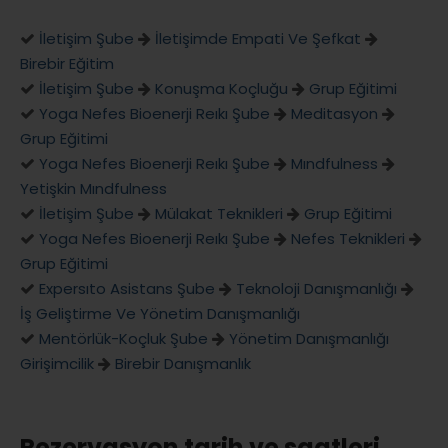
İletişim Şube
İletişimde Empati Ve Şefkat
Birebir Eğitim
İletişim Şube
Konuşma Koçluğu
Grup Eğitimi
Yoga Nefes Bioenerji Reıkı Şube
Meditasyon
Grup Eğitimi
Yoga Nefes Bioenerji Reıkı Şube
Mındfulness
Yetişkin Mındfulness
İletişim Şube
Mülakat Teknikleri
Grup Eğitimi
Yoga Nefes Bioenerji Reıkı Şube
Nefes Teknikleri
Grup Eğitimi
Expersıto Asistans Şube
Teknoloji Danışmanlığı
İş Geliştirme Ve Yönetim Danışmanlığı
Mentörlük-Koçluk Şube
Yönetim Danışmanlığı
Girişimcilik
Birebir Danışmanlık
Rezervasyon tarih ve saatleri