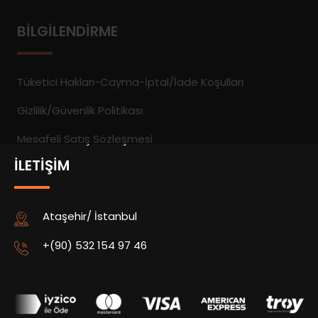
BILGILENDIRME
Tüketici Hakları-Cayma-İptal/İade Koşulları
Gizlilik/Güvenlik Politikası
Mesafeli Satış Sözleşmesi
İLETIŞIM
Ataşehir/ İstanbul
+(90) 532 154 97 46