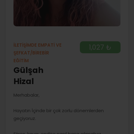
İLETİŞİMDE EMPATİ VE
1,027 ₺
ŞEFKAT/BİREBİR
EĞİTİM
Gülşah
Hizal
Merhabalar,
Hayatın İçinde bir çok zorlu dönemlerden
geçiyoruz.
Stres, kaygı, endişe nasıl başa çıkmalıyız.