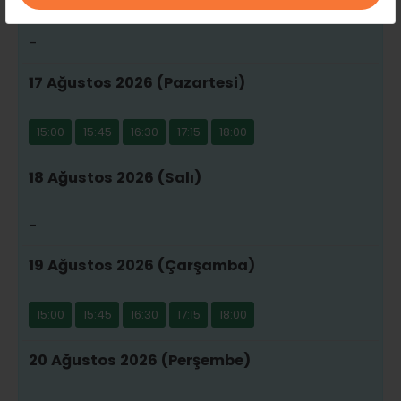
-
17 Ağustos 2026 (Pazartesi)
15:00
15:45
16:30
17:15
18:00
18 Ağustos 2026 (Salı)
-
19 Ağustos 2026 (Çarşamba)
15:00
15:45
16:30
17:15
18:00
20 Ağustos 2026 (Perşembe)