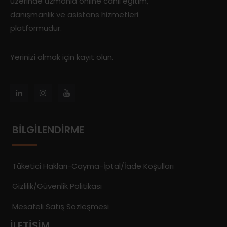
üzerinde uzmanla online canlı eğitim,
danışmanlık ve asistans hizmetleri
platformudur.
Yerinizi almak için kayıt olun.
BILGILENDIRME
Tüketici Hakları-Cayma-İptal/İade Koşulları
Gizlilik/Güvenlik Politikası
Mesafeli Satış Sözleşmesi
İLETIŞIM