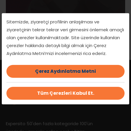
Sitemizde, ziyaretçi profilinin anlaşılması ve
ZUMBA
ziyaretçinin tekrar tekrar veri girmesini önlemek amaçlı
olan çerezler kullanılmaktadır. Site üzerinde kullanılan
çerezler hakkında detaylı bilgi almak için Çerez
Aydınlatma Metni’mizi incelemenizi rica ederiz.
Çerez Aydınlatma Metni
Tüm Çerezleri Kabul Et.
Expersito 50'den fazla kategoride 100'ün