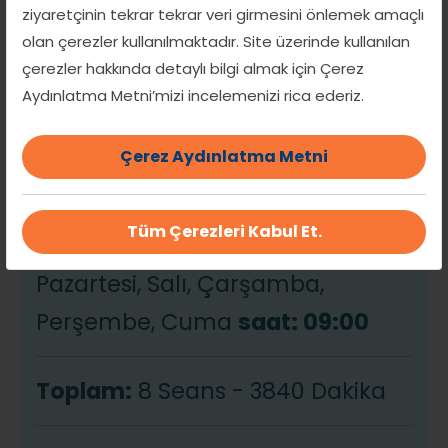
Yoga Nefes Bioenerji Reıkı Şube
Yüz Yogası
ziyaretçinin tekrar tekrar veri girmesini önlemek amaçlı
Grup Eğitimi Aylık Paket
olan çerezler kullanılmaktadır. Site üzerinde kullanılan
çerezler hakkında detaylı bilgi almak için Çerez
Aydınlatma Metni’mizi incelemenizi rica ederiz.
Rezervasyon tarih ve saatleri
Çerez Aydınlatma Metni
1 Haziran-10 Haziran 2026
Tüm Çerezleri Kabul Et.
Pazartesi, Salı, Çarşamba,
Perşembe, Cuma
saat: 09:00
Toplam:
8 Seans - 3840 Dakika