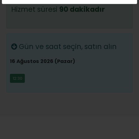
Hizmet süresi
90 dakikadır
Gün ve saat seçin, satın alın
16 Ağustos 2026 (Pazar)
12:30