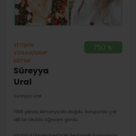
YETİŞKİN
750 ₺
YOGASI/GRUP
EĞİTİMİ
Süreyya
Ural
Süreyya Ural
1988 yılında Almanya’da doğdu. Avrupa’da çok
dilli bir okulda öğrenim gördü.
İstanbul Üniversitesi’nde Pedagojik Formasyon