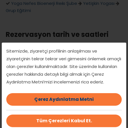
Yoga Nefes Bioenerji Reıkı Şube
Yetişkin Yogası
Grup Eğitimi
Rezervasyon tarih ve saatleri
Sitemizde, ziyaretçi profilinin anlaşılması ve
ziyaretçinin tekrar tekrar veri girmesini önlemek amaçlı
olan çerezler kullanılmaktadır. Site üzerinde kullanılan
çerezler hakkında detaylı bilgi almak için Çerez
Bu Grup/Atölye/Seminer
Aydınlatma Metni’mizi incelemenizi rica ederiz.
programı, aşağıdaki saat seçenekleri
başına 50 kişilik kontenjanla
Çerez Aydınlatma Metni
sınırlıdır.
Tüm Çerezleri Kabul Et.