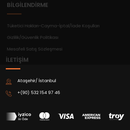
BILGILENDIRME
Tüketici Hakları-Cayma-İptal/İade Koşulları
Gizlilik/Güvenlik Politikası
Mesafeli Satış Sözleşmesi
İLETIŞIM
Ataşehir/ İstanbul
+(90) 532 154 97 46