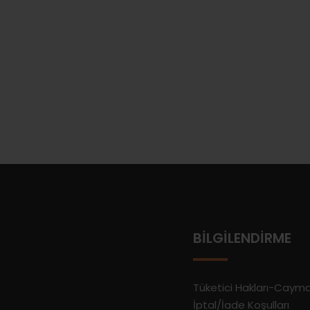
BILGILENDIRME
Tüketici Hakları-Caym
İptal/İade Koşulları