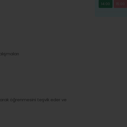
14:00
15:00
alışmaları
kurarak öğrenmesini teşvik eder ve