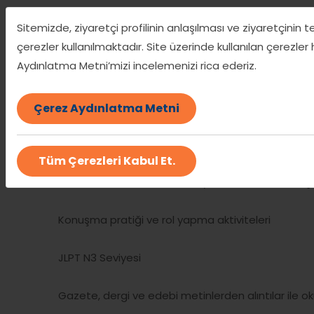
Sitemizde, ziyaretçi profilinin anlaşılması ve ziyaretçinin 
Günlük konuşmalarda kullanılan basit ifadeler
çerezler kullanılmaktadır. Site üzerinde kullanılan çerezler
Aydınlatma Metni’mizi incelemenizi rica ederiz.
Temel okuma ve dinleme çalışmaları
JLPT N4 Seviyesi
Çerez Aydınlatma Metni
Günlük hayatta sık kullanılan dilbilgisi yapıları
Tüm Çerezleri Kabul Et.
Daha uzun ve anlaması kolay metinler üzerinde ç
Konuşma pratiği ve rol yapma aktiviteleri
JLPT N3 Seviyesi
Gazete, dergi ve edebi metinlerden alıntılar ile o