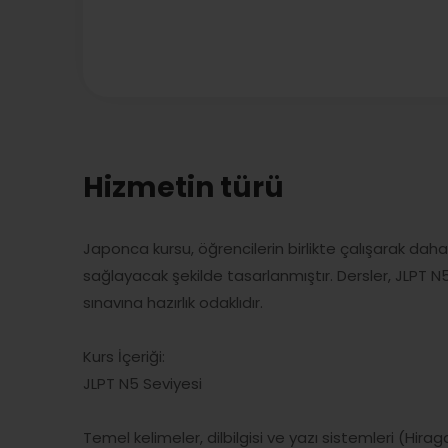
Hizmetin türü
Japonca kursu, öğrencilerin birlikte çalışarak daha 
sağlayacak şekilde tasarlanmıştır. Dersler, JLPT N
sınavına hazırlık odaklıdır.
Kurs İçeriği:
JLPT N5 Seviyesi
Temel kelimeler, dilbilgisi ve yazı sistemleri (Hi