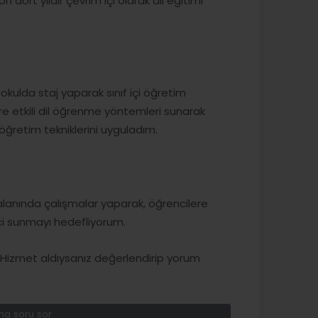
dört yıldır çevrim içi olarak dil eğitimi
rtaokulda staj yaparak sınıf içi öğretim
e etkili dil öğrenme yöntemleri sunarak
 öğretim tekniklerini uyguladım.
i alanında çalışmalar yaparak, öğrencilere
ci sunmayı hedefliyorum.
izmet aldıysanız değerlendirip yorum
a soru sor