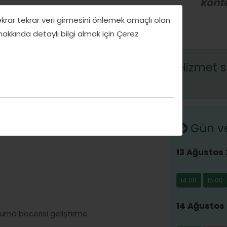
konte
tekrar tekrar veri girmesini önlemek amaçlı olan
 hakkında detaylı bilgi almak için Çerez
Hizmet s
Gün ve 
alışma
13 Ağustos
14:00
15:00
14 Ağustos
kuma becerisi geliştirme