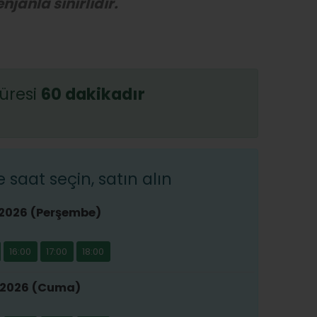
njanla sınırlıdır.
üresi
60 dakikadır
saat seçin, satın alın
 2026 (Perşembe)
16:00
17:00
18:00
 2026 (Cuma)