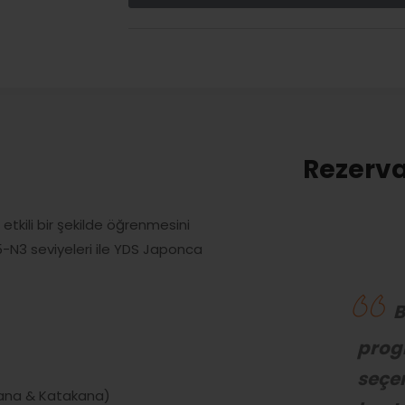
Rezerva
etkili bir şekilde öğrenmesini
5-N3 seviyeleri ile YDS Japonca
B
prog
seçen
ragana & Katakana)