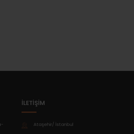
İLETIŞIM
a-
Ataşehir/ İstanbul