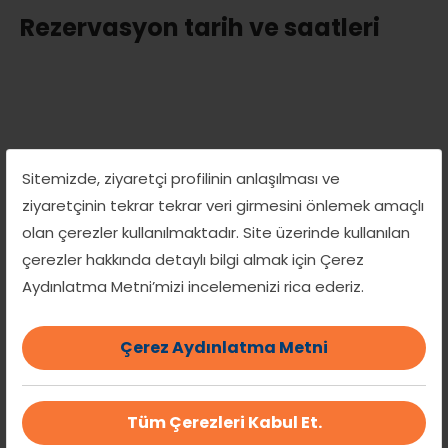
Rezervasyon tarih ve saatleri
Bu Grup/Atölye/Seminer
Sitemizde, ziyaretçi profilinin anlaşılması ve
ziyaretçinin tekrar tekrar veri girmesini önlemek amaçlı
programı, aşağıdaki saat seçenekleri
olan çerezler kullanılmaktadır. Site üzerinde kullanılan
başına 20 kişilik kontenjanla sınırlıdır.
çerezler hakkında detaylı bilgi almak için Çerez
Aydınlatma Metni’mizi incelemenizi rica ederiz.
Çerez Aydınlatma Metni
Hizmet süresi
60 dakikadır
Tüm Çerezleri Kabul Et.