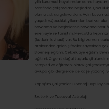
yıllık kurumsal hayatımdan sonra hayatımı
tarafında çalışmalara başladım. Çocukl
ölümü cok sorguluyordum. Adını koyamadığ
yaşadim.Çocukluk yıllarından beri var olan b
hayatıma ve başkalarının hayatına nasıl f
enerjisiyle ile tanıştim..Mevcutta hepimi
(kaderin levhasi) var. Bu bilgi zaman iceris
atalarından gelen şifacılar sayesinde çok
Bioenerji eğitimi, Celcelutiye eğitim, Beyi
eğitimi, Orgonit doğal taşlarla şifalandırma
terapisti ve eğitmeni olarak çalışmaktayım
avrupa gibi dergilerde de Köşe yazarlığı 
Yaptığım Çalışmalar: Bioenerji Uygulayıcıs
Ezotorik ve Tasavvuf Astroloji