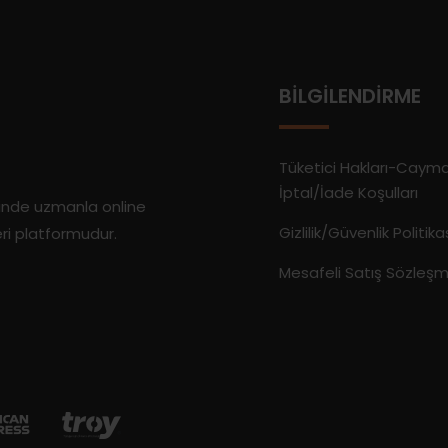
BILGILENDIRME
Tüketici Hakları-Caym
İptal/İade Koşulları
rinde uzmanla online
Gizlilik/Güvenlik Politika
eri platformudur.
Mesafeli Satış Sözleşm