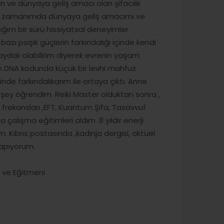
n ve dünyaya geliş amacı olan şifacılık
uk zamanımda dünyaya geliş amacımı ve
ım bir sürü hissiyatsal deneyimler
azı psişik güçlerin farkındalığı içinde kendi
aydalı olabilirim diyerek evrenin yaşam
zin DNA kodunda küçük bir levhi mahfuz
inde farkındalıkarım ile ortaya çıktı. Anne
 şey öğrendim. Reiki Master olduktan sonra ,
n frekansları ,EFT, Kuantum Şifa, Tasavvuf
 çalışma eğitimleri aldım .8 yıldır enerji
. Kıbrıs postasında ,kadınja dergisi, aktüel
yapıyorum.
ı ve Eğitmeni