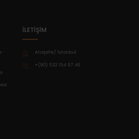
İLETIŞIM
a-
Ataşehir/ İstanbul
+(90) 532 154 97 46
sı
esi