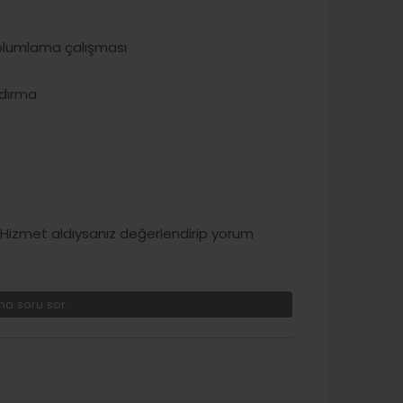
 olumlama çalışması
ldırma
izmet aldıysanız değerlendirip yorum
a soru sor