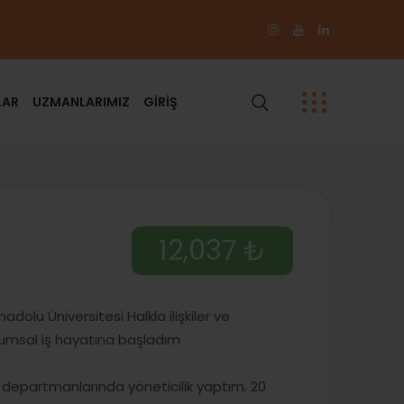
LAR
UZMANLARIMIZ
GİRİŞ
12,037 ₺
olu Üniversitesi Halkla ilişkiler ve
rumsal iş hayatına başladım
e departmanlarında yöneticilik yaptım. 20