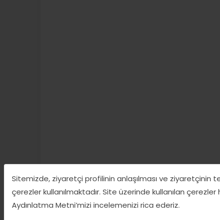
Sitemizde, ziyaretçi profilinin anlaşılması ve ziyaretçinin 
çerezler kullanılmaktadır. Site üzerinde kullanılan çerezler
Aydınlatma Metni’mizi incelemenizi rica ederiz.