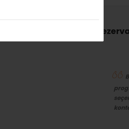
Rezerva
B
prog
seçen
konte