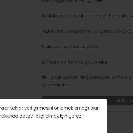
Reiki Uygulayıcısı ve Eğitmeni
Doğal taşlarla şifalandırma ve Pandul ile
4.Element Dengeleme ve Çakra Blokaj ka
Kişilere özel Meditasyonlar
Bilinçaltı ve frekans çalışmalar
Henüz uzmanı değerlendiren olmamış. H
yapabilirsiniz
Uzman
tekrar tekrar veri girmesini önlemek amaçlı olan
 hakkında detaylı bilgi almak için Çerez