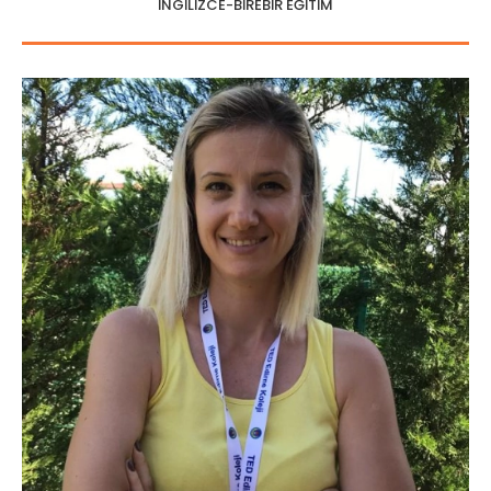
İNGİLİZCE-BİREBİR EĞİTİM