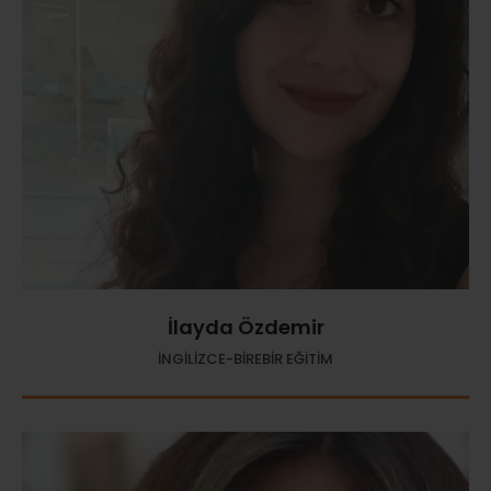
İlayda Özdemir
İNGİLİZCE-BİREBİR EĞİTİM