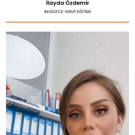
İlayda Özdemir
İNGİLİZCE-GRUP EĞİTİMİ