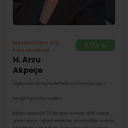
İNGİLİZCE/KİŞİYE ÖZEL
2,124 ₺
KURS PROGRAMI
H. Arzu
Akpeçe
İngilizceyi amaç,hedeflerini yol haritası yap !
Sevgili Expersito Üyeleri,
Eğitim alanında 25 yılı aşkın süredir aktif olarak
görev alıyor, öğretmenlikten yöneticiliğe uzanan
bir kariyer yolculuğunu tutkuyla sürdürüyorum.