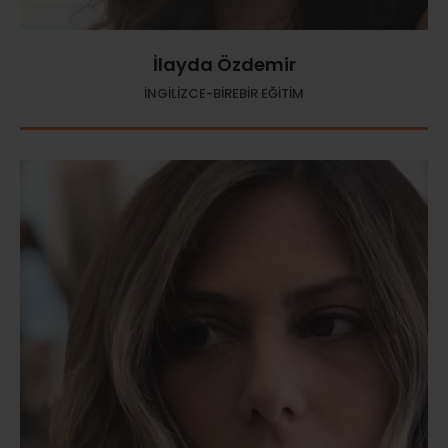
İlayda Özdemir
İNGİLİZCE-BİREBİR EĞİTİM