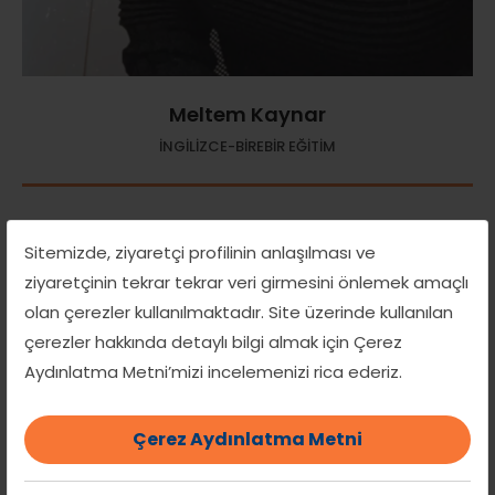
Meltem Kaynar
İNGİLİZCE-BİREBİR EĞİTİM
Sitemizde, ziyaretçi profilinin anlaşılması ve
ziyaretçinin tekrar tekrar veri girmesini önlemek amaçlı
olan çerezler kullanılmaktadır. Site üzerinde kullanılan
çerezler hakkında detaylı bilgi almak için Çerez
Aydınlatma Metni’mizi incelemenizi rica ederiz.
Çerez Aydınlatma Metni