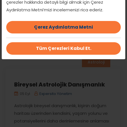
çerezler hakkında detaylı bilgi almak için Çerez
Alman Okulu” olarak da bilinir. Bu sistem, klasik
Aydınlatma Metni’mizi incelemenizi rica ederiz.
gezegenlerin yanı sıra varsayımsal (hayali)
gezegenler, orta noktalar (midpoints) ve 90°
dial gibi özel teknikler kullanarak, olayların [...]
Çerez Aydınlatma Metni
Devamını oku
Tüm Çerezleri Kabul Et.
Astroloji
Bireysel Astrolojik Danışmanlık
05 Eyl
Expersito Yönetim
Astrolojik bireysel danışmanlık, kişinin doğum
haritası üzerinden kendisini, yaşam yolunu ve
potansiyellerini daha derinlemesine anlaması