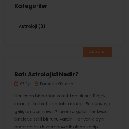
Kategoriler
Astroloji (3)
Astroloji
Batı Astrolojisi Nedir?
05 Eyl
Expersito Yönetim
Her insan bir beden ve ruhtan olusur. Birçok
insan, belirli bir farkındalık anında, 'Bu dünyaya
geliş amacım nedir?' diye sorgular . Herkesin
biricik ve tekil bir ruhu vardır . Her varlık, aynı
anda da bir Elekromanyetik alana sahip .