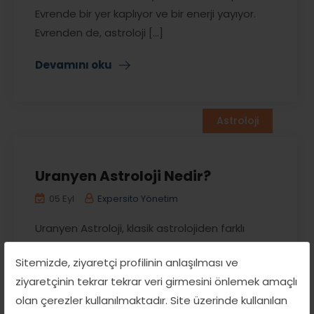
Evrende bir yer kaplıyor ve bir enerji yayıyor.
Evrenden de, astroloji [...]
Devamını oku
Astroloji
Uranyen Astroloji Nedir?
05 Eyl
Expersito Yönetim
Uranyen Astroloji, klasik astrolojiden farklı
olarak modern teknikler ve matematiksel
Sitemizde, ziyaretçi profilinin anlaşılması ve
hassasiyetle çalışan, 20. yüzyılın başında
ziyaretçinin tekrar tekrar veri girmesini önlemek amaçlı
Alman astrolog Alfred Witte tarafından
olan çerezler kullanılmaktadır. Site üzerinde kullanılan
geliştirilmiş bir astroloji sistemidir. “Hamburg