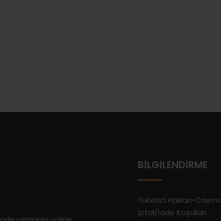
BILGILENDIRME
Tüketici Hakları-Caym
İptal/İade Koşulları
rinde uzmanla online