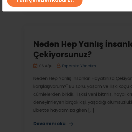
Tüm Çerezleri Kabul Et.
Neden Hep Yanlış İnsanl
Çekiyorsunuz?
06 Ağu
Expersito Yönetim
Neden Hep Yanlış İnsanları Hayatınıza Çekiyo
karşılaşıyorum?" Bu soru, yaşam ve ilişki ko
cümlelerden biridir. İlişkisi yeni bitmiş, hayal 
deneyimleyen birçok kişi, yaşadığı olumsuzlu
Elbette hayatımıza giren [...]
Devamını oku