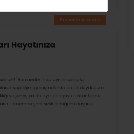
Expersıto Asistans
arı Hayatınıza
rsunuz? "Ben neden hep aynı insanlarla
çu olarak yaptığım görüşmelerde en sık duyduğum
kırıklığı yaşamış ya da aynı döngüyü tekrar tekrar
kların tamamen şanssızlık olduğunu düşünür.