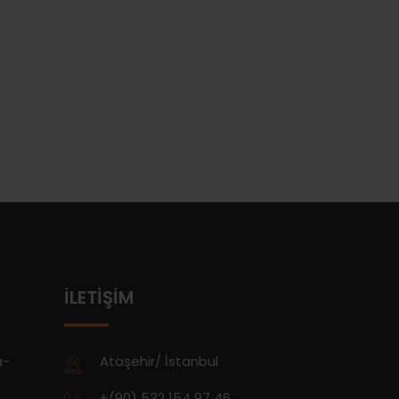
İLETIŞIM
a-
Ataşehir/ İstanbul
+(90) 532 154 97 46