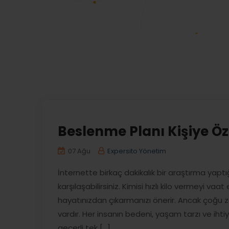
Beslenme Planı Kişiye Ö
07 Ağu
Expersito Yönetim
İnternette birkaç dakikalık bir araştırma yaptığ
karşılaşabilirsiniz. Kimisi hızlı kilo vermeyi va
hayatınızdan çıkarmanızı önerir. Ancak çoğu
vardır. Her insanın bedeni, yaşam tarzı ve ihtiya
geçerli tek [...]