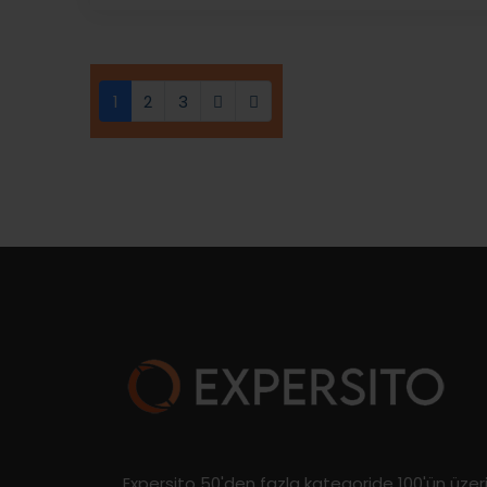
(current)
1
2
3
Expersito 50'den fazla kategoride 100'ün üze