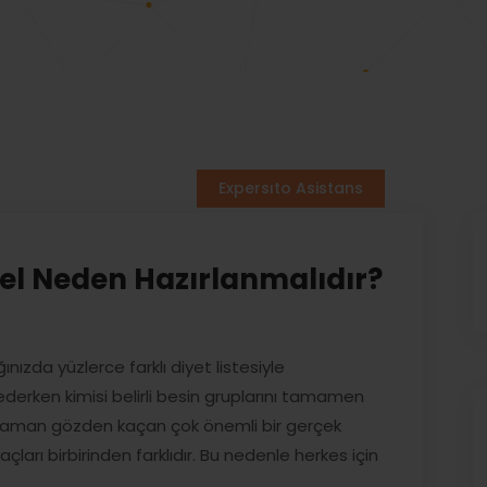
Expersıto Asistans
zel Neden Hazırlanmalıdır?
ınızda yüzlerce farklı diyet listesiyle
at ederken kimisi belirli besin gruplarını tamamen
 zaman gözden kaçan çok önemli bir gerçek
çları birbirinden farklıdır. Bu nedenle herkes için