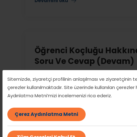
Devamını oku
Öğrenci Koçluğu Hakkın
Soru Ve Cevap (Devam)
06 Ağu
Expersito Yönetim
Sitemizde, ziyaretçi profilinin anlaşılması ve ziyaretçinin 
Öğrenci Koçluğu Hakkında En Çok Merak Edi
çerezler kullanılmaktadır. Site üzerinde kullanılan çerezler
temel konulara değinmiştik. Şimdi öğrenci koç
Aydınlatma Metni’mizi incelemenizi rica ederiz.
devam edelim. Öğrenci koçu ders çalıştırır m
yerine öğrencinin nasıl çalışması gerektiğini
Çerez Aydınlatma Metni
sağlar. [...]
Devamını oku