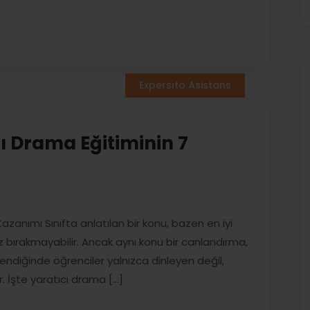
Expersıto Asistans
ı Drama Eğitiminin 7
azanımı Sınıfta anlatılan bir konu, bazen en iyi
r iz bırakmayabilir. Ancak aynı konu bir canlandırma,
şlendiğinde öğrenciler yalnızca dinleyen değil,
. İşte yaratıcı drama [...]