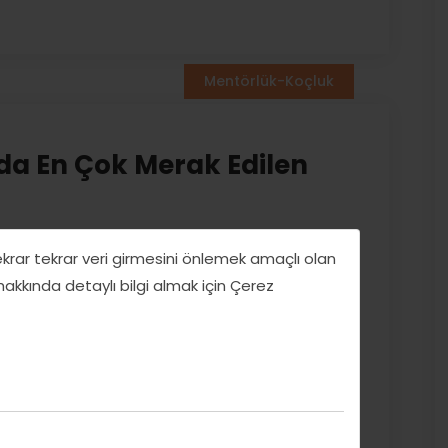
Mentörlük-Koçluk
da En Çok Merak Edilen
tekrar tekrar veri girmesini önlemek amaçlı olan
len Soru ve Cevap (Devam) Önceki bölümde
 hakkında detaylı bilgi almak için Çerez
luğu hakkında en çok sorulan diğer sorularla
ı? Hayır. Öğrenci koçu ders anlatmaz. Bunun
 planlar, zaman yönetimi ve motivasyon desteği