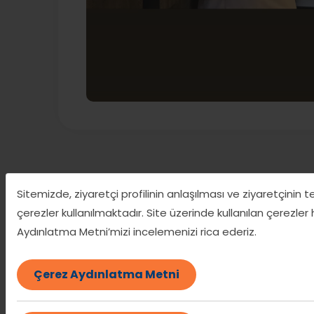
Hizmetin türü
Sitemizde, ziyaretçi profilinin anlaşılması ve ziyaretçinin 
çerezler kullanılmaktadır. Site üzerinde kullanılan çerezler
Aydınlatma Metni’mizi incelemenizi rica ederiz.
Dünya üzerindeki en yaygın mutfaklardan biri olan 
ürünlerin doğru kullanımlarını ve değişmeyen mut
Çerez Aydınlatma Metni
Uzmanlık alanları