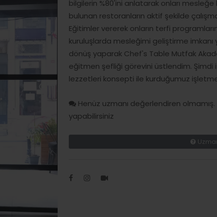
bilgilerin %80'ini anlatarak onları mesle
bulunan restoranların aktif şekilde çalış
Eğitimler vererek onların terfi programların
kuruluşlarda mesleğimi geliştirme imkanı
dönüş yaparak Chef's Table Mutfak Akademi
eğitmen şefliği görevini üstlendim. Şimdi
lezzetleri konsepti ile kurduğumuz işletm
Henüz uzmanı değerlendiren olmamış. H
yapabilirsiniz
Uzman