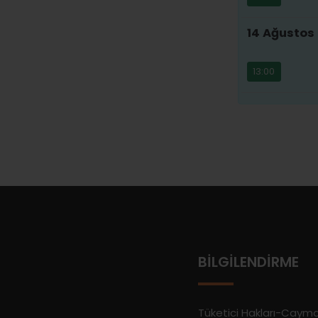
14 Ağustos
13:00
BILGILENDIRME
Tüketici Hakları-Caym