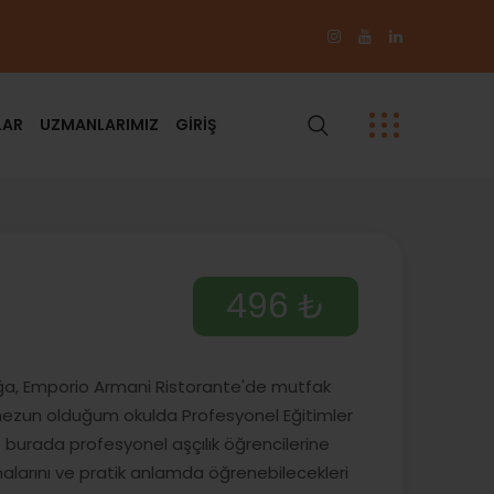
LAR
UZMANLARIMIZ
GİRİŞ
496 ₺
lığa, Emporio Armani Ristorante'de mutfak
mezun olduğum okulda Profesyonel Eğitimler
 burada profesyonel aşçılık öğrencilerine
malarını ve pratik anlamda öğrenebilecekleri