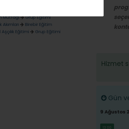
prog
 Mutfağı
Birebir Eğitim
seçen
an Mutfağı
Grup Eğitimi
 Akımları
Birebir Eğitim
konte
Aşçılık Eğitimi
Grup Eğitimi
Hizmet s
Gün ve 
9 Ağustos 
13:00