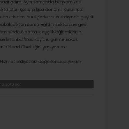
ğe hazırladım. Aynı zamanda bünyemizde
makta olan şeflere kısa dönemli Kurumsal
ı hazırladım. Yurtiçinde ve Yurtdışında çeşitli
 yakaladıktan sonra eğitim sektörüne geri
si'nde 8 haftalık aşçılık eğitimlerinin
 ise İstanbul/Kadıköy'de, gurme sokak
enin Head Chef'liğini yapıyorum.
izmet aldıysanız değerlendirip yorum
a soru sor