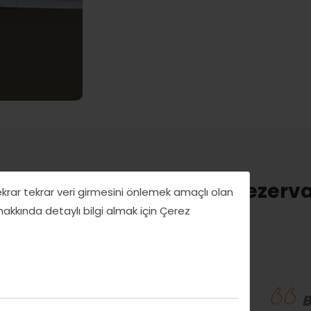
Rezerva
tekrar tekrar veri girmesini önlemek amaçlı olan
 hakkında detaylı bilgi almak için Çerez
İtalyan mutfağının tüm inceliklerini,
fak kültürünü öğreneceğiz.
B