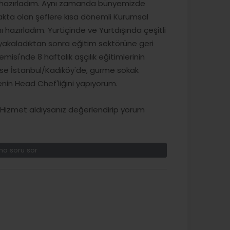
ğe hazırladım. Aynı zamanda bünyemizde
makta olan şeflere kısa dönemli Kurumsal
ı hazırladım. Yurtiçinde ve Yurtdışında çeşitli
 yakaladıktan sonra eğitim sektörüne geri
si'nde 8 haftalık aşçılık eğitimlerinin
 ise İstanbul/Kadıköy'de, gurme sokak
enin Head Chef'liğini yapıyorum.
izmet aldıysanız değerlendirip yorum
a soru sor