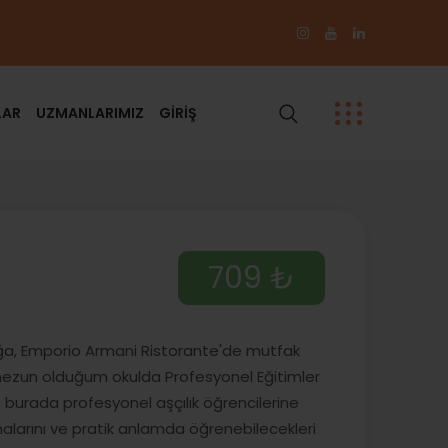
LAR
UZMANLARIMIZ
GİRİŞ
709 ₺
lığa, Emporio Armani Ristorante'de mutfak
mezun olduğum okulda Profesyonel Eğitimler
 burada profesyonel aşçılık öğrencilerine
malarını ve pratik anlamda öğrenebilecekleri