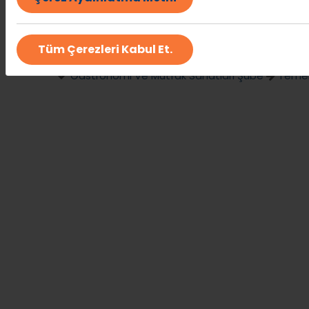
Gastronomi Ve Mutfak Sanatları Şube
Dünya
Gastronomi Ve Mutfak Sanatları Şube
İtaly
Tüm Çerezleri Kabul Et.
Gastronomi Ve Mutfak Sanatları Şube
Mutfak
Gastronomi Ve Mutfak Sanatları Şube
Temel 