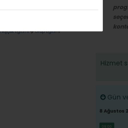
prog
 Mutfağı
Birebir Eğitim
seçen
an Mutfağı
Grup Eğitimi
 Akımları
Birebir Eğitim
konte
Aşçılık Eğitimi
Grup Eğitimi
Hizmet s
Gün ve 
8 Ağustos 
09:00