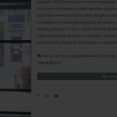
bilgilerin %80'ini anlatarak onları mesle
bulunan restoranların aktif şekilde çalış
Eğitimler vererek onların terfi programların
kuruluşlarda mesleğimi geliştirme imkanı
dönüş yaparak Chef's Table Mutfak Akademi
eğitmen şefliği görevini üstlendim. Şimdi
lezzetleri konsepti ile kurduğumuz işletm
Henüz uzmanı değerlendiren olmamış. H
yapabilirsiniz
Uzman