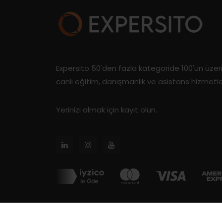
Expersito 50'den fazla kategoride 100'ün üze
canlı eğitim, danışmanlık ve asistans hizmetl
Yerinizi almak için kayıt olun.