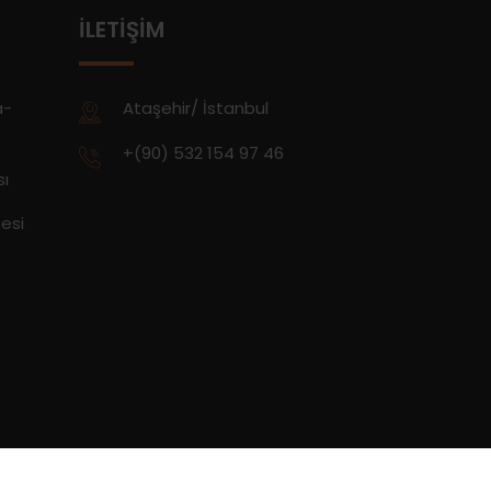
İLETIŞIM
a-
Ataşehir/ İstanbul
+(90) 532 154 97 46
sı
esi