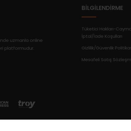
BILGILENDIRME
Tüketici Hakları-Caym
İptal/İade Koşulları
rinde uzmanla online
Gizlilik/Güvenlik Politika
eri platformudur.
Mesafeli Satış Sözleşm