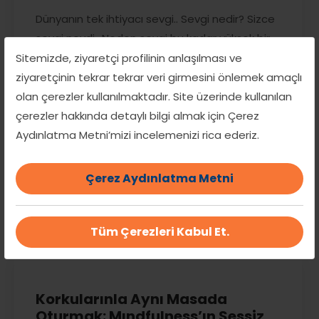
Dünyanın tek ihtiyacı sevgi.. Sevgi nedir? Sizce
sevgi neydi.. Neden sevgi bu kadar yüksek bir
titreşime sahipti onu bu denli güçlü kılan şey
Sitemizde, ziyaretçi profilinin anlaşılması ve
neydi.. Evet bugün dünyamızı kurtaracak olan
ziyaretçinin tekrar tekrar veri girmesini önlemek amaçlı
tek şeyin sevgi olduğundan bahsedeceğim.
olan çerezler kullanılmaktadır. Site üzerinde kullanılan
Peki neden sevgi? Dünyaya gelmeden anne
çerezler hakkında detaylı bilgi almak için Çerez
karnındayken başlar sevgi alışverişi..Birbirinizi
Aydınlatma Metni’mizi incelemenizi rica ederiz.
sevin, manevi alemin şifresidir. Tüm sevgi [...]
Çerez Aydınlatma Metni
Devamını oku
Tüm Çerezleri Kabul Et.
Yoga Nefes Bioenerji Reıkı
Korkularınla Aynı Masada
Oturmak: Mındfulness’ın Sessiz