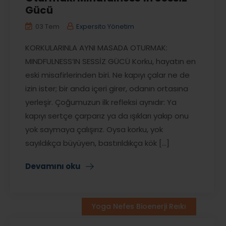
Gücü
03 Tem
Expersito Yönetim
KORKULARINLA AYNI MASADA OTURMAK:
MINDFULNESS’IN SESSİZ GÜCÜ Korku, hayatın en
eski misafirlerinden biri. Ne kapıyı çalar ne de
izin ister; bir anda içeri girer, odanın ortasına
yerleşir. Çoğumuzun ilk refleksi aynıdır: Ya
kapıyı sertçe çarparız ya da ışıkları yakıp onu
yok saymaya çalışırız. Oysa korku, yok
sayıldıkça büyüyen, bastırıldıkça kök [...]
Devamını oku
Yoga Nefes Bioenerji Reıkı