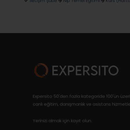
İletişim Şube
Nlp Temel Eğitimi
Kurs (Haft
Expersito 50'den fazla kategoride 100'ün üze
canlı eğitim, danışmanlık ve asistans hizmetl
Yerinizi almak için kayıt olun.