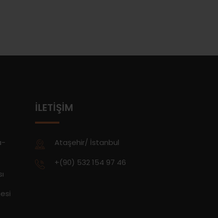
İLETIŞIM
a-
Ataşehir/ İstanbul
+(90) 532 154 97 46
sı
esi