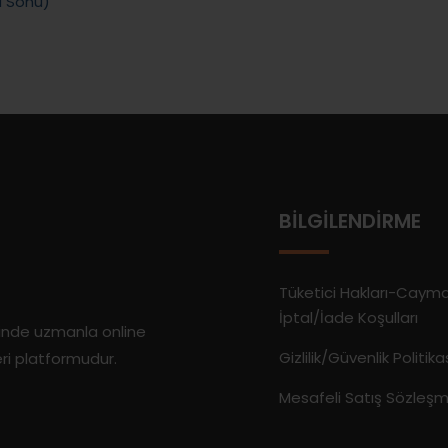
a Sonu)
BILGILENDIRME
Tüketici Hakları-Caym
İptal/İade Koşulları
rinde uzmanla online
Gizlilik/Güvenlik Politika
eri platformudur.
Mesafeli Satış Sözleşm