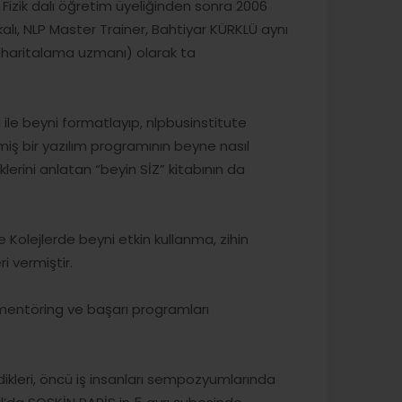
 Fizik dalı öğretim üyeliğinden sonra 2006
ikalı, NLP Master Trainer, Bahtiyar KÜRKLÜ aynı
 haritalama uzmanı) olarak ta
le beyni formatlayıp, nlpbusinstitute
iş bir yazılım programının beyne nasıl
klerini anlatan “beyin SİZ” kitabının da
 Ve Kolejlerde beyni etkin kullanma, zihin
i vermiştir.
 mentöring ve başarı programları
kleri, öncü iş insanları sempozyumlarında