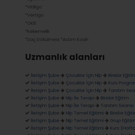
*Vitiligo
*Vertigo
*OKB
*Kekemelik
*Saç Dökülmesi *Astım Koah
Uzmanlık alanları
İletişim Şube
Çocuklar İçin Nlp
Birebir Eğiti
İletişim Şube
Çocuklar İçin Nlp
Kurs Program
İletişim Şube
Çocuklar İçin Nlp
Tanıtım Sea
İletişim Şube
Nlp İle Terapi
Birebir Eğitim
İletişim Şube
Nlp İle Terapi
Tanıtım Seansı
İletişim Şube
Nlp Temel Eğitimi
Birebir Eğit
İletişim Şube
Nlp Temel Eğitimi
Grup Eğitim
İletişim Şube
Nlp Temel Eğitimi
Kurs (Hafta