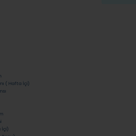
m
ı ( Hafta İçi)
nsı
im
i
 İçi)