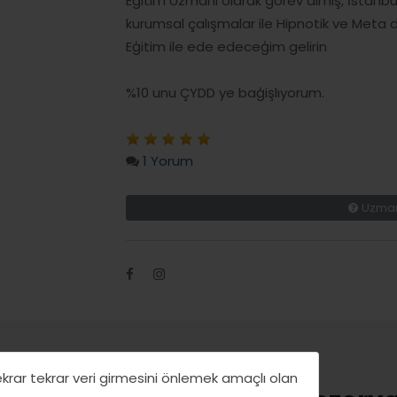
Eğitim Uzmanı olarak görev almış, İstanbu
kurumsal çalışmalar ile Hipnotik ve Meta dil
Eģitim ile ede edeceģim gelirin
%10 unu ÇYDD ye baģişlıyorum.
1 Yorum
Uzman
tekrar tekrar veri girmesini önlemek amaçlı olan