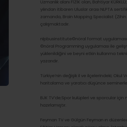
Uzmanlık alanı FİZİK olan, Bahtiyar KÜRKLÜ;
yılından itibaren Uluslar arası NLPTA sertif
zamanda, Brain Mapping Specialist (Zihin
çalışmaktadır.
nlpbusinstitute©nöral format uygulaması i
©nöral Programming uygulaması ile gelişm
yüklenildiğini ve beyni etkin kullanma tekni
yazarıdır.
Türkiye’nin değişik il ve ilçelerindeki; Okul
haritalama ve yaratıcı düşünce seminerler
BJK TV‘de;Spor kulüpleri ve sporcular için
hazırlamıştır.
Feyman TV ve Gülgün Feyman ın düzenledi