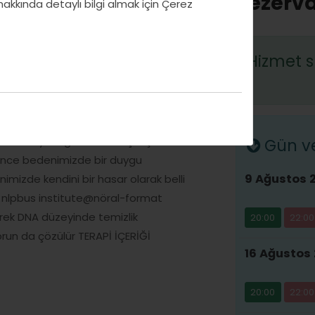
Rezerva
 hakkında detaylı bilgi almak için Çerez
erinden geçerken fiziksel,duygusal
Hizmet s
arla karşılaşabilirler.Bu
anarak bir duygu oluştururlar.
ki yansımalarıdır. Vücudumuzda
ışa vurumudur. Her duygunun
çimi ve büyüklüğü vardır.Geçmişte
Gün ve 
önce bedenimizde bir duygu
9 Ağustos 
mizde kendini bir hasar olarak belli
da nlpbus institute@nöral-format
erek DNA düzeyinde temizlik
20:00
22:00
run da çözülür TERAPİ İÇERİĞİ
16 Ağustos 
20:00
22:00