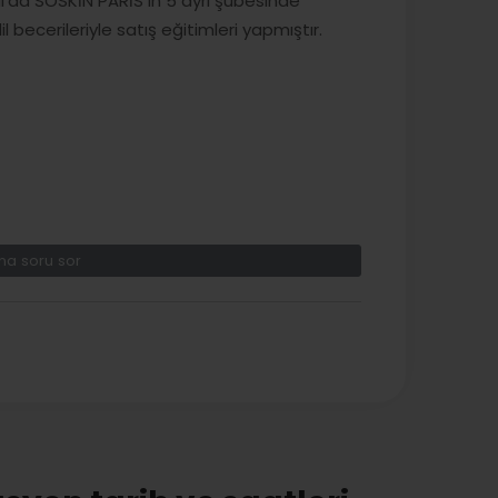
l’da SOSKİN PARİS in 5 ayrı şubesinde
 becerileriyle satış eğitimleri yapmıştır.
a soru sor