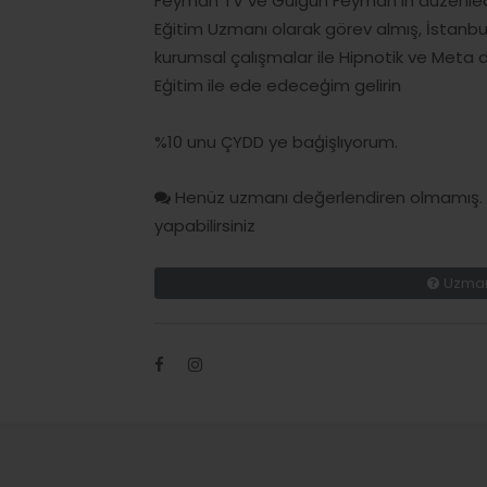
Feyman TV ve Gülgün Feyman ın düzenledi
Eğitim Uzmanı olarak görev almış, İstanbu
kurumsal çalışmalar ile Hipnotik ve Meta dil
Eģitim ile ede edeceģim gelirin
%10 unu ÇYDD ye baģişlıyorum.
Henüz uzmanı değerlendiren olmamış. H
yapabilirsiniz
Uzman