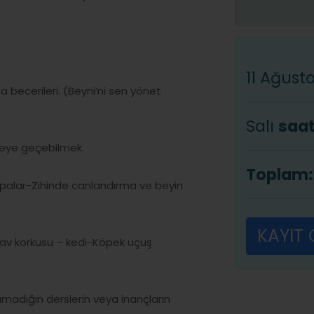
11 Ağust
a becerileri. (Beyni’ni sen yönet
Salı
saat
nmeye geçebilmek.
Toplam:
palar-Zihinde canlandırma ve beyin
KAYIT
nav korkusu – kedi-Köpek uçuş
lamadığın derslerin veya inançların