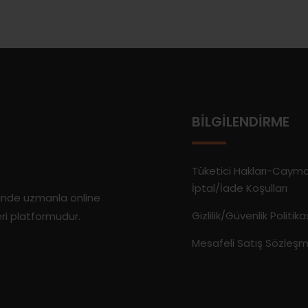
BILGILENDIRME
Tüketici Hakları-Caym
İptal/İade Koşulları
rinde uzmanla online
Gizlilik/Güvenlik Politika
eri platformudur.
Mesafeli Satış Sözleşm