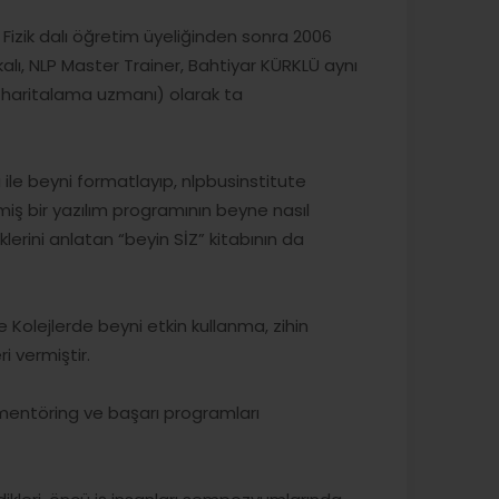
 Fizik dalı öğretim üyeliğinden sonra 2006
ikalı, NLP Master Trainer, Bahtiyar KÜRKLÜ aynı
 haritalama uzmanı) olarak ta
le beyni formatlayıp, nlpbusinstitute
iş bir yazılım programının beyne nasıl
klerini anlatan “beyin SİZ” kitabının da
 Ve Kolejlerde beyni etkin kullanma, zihin
i vermiştir.
 mentöring ve başarı programları