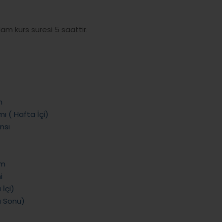
m kurs süresi 5 saattir.
m
ı ( Hafta İçi)
nsı
im
i
 İçi)
a Sonu)