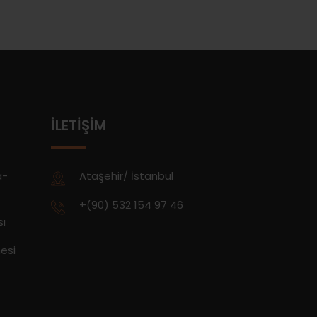
İLETIŞIM
a-
Ataşehir/ İstanbul
+(90) 532 154 97 46
sı
esi