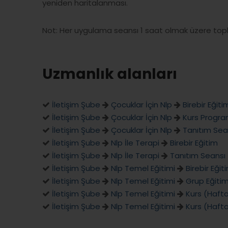
yeniden haritalanması.
Not: Her uygulama seansı 1 saat olmak üzere topla
Uzmanlık alanları
İletişim Şube
Çocuklar İçin Nlp
Birebir Eğiti
İletişim Şube
Çocuklar İçin Nlp
Kurs Program
İletişim Şube
Çocuklar İçin Nlp
Tanıtım Sea
İletişim Şube
Nlp İle Terapi
Birebir Eğitim
İletişim Şube
Nlp İle Terapi
Tanıtım Seansı
İletişim Şube
Nlp Temel Eğitimi
Birebir Eğit
İletişim Şube
Nlp Temel Eğitimi
Grup Eğitim
İletişim Şube
Nlp Temel Eğitimi
Kurs (Hafta
İletişim Şube
Nlp Temel Eğitimi
Kurs (Haft