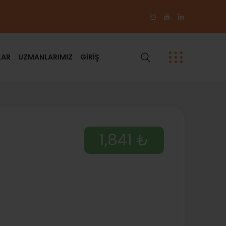
LAR
UZMANLARIMIZ
GİRİŞ
1,841 ₺