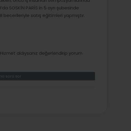
kleri, öncü iş insanları sempozyumlarında
l’da SOSKİN PARİS in 5 ayrı şubesinde
 becerileriyle satış eğitimleri yapmıştır.
izmet aldıysanız değerlendirip yorum
a soru sor