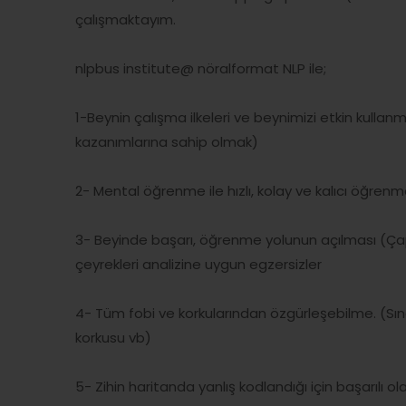
çalışmaktayım.
nlpbus institute@ nöralformat NLP ile;
1-Beynin çalışma ilkeleri ve beynimizi etkin kullanm
kazanımlarına sahip olmak)
2- Mental öğrenme ile hızlı, kolay ve kalıcı öğre
3- Beyinde başarı, öğrenme yolunun açılması (Ça
çeyrekleri analizine uygun egzersizler
4- Tüm fobi ve korkularından özgürleşebilme. (Sı
korkusu vb)
5- Zihin haritanda yanlış kodlandığı için başarılı o