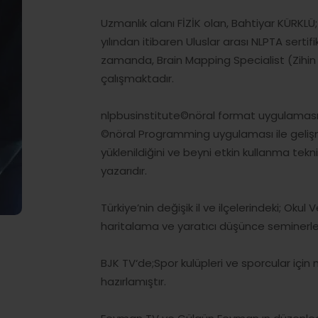
Uzmanlık alanı FİZİK olan, Bahtiyar KÜRKLÜ;
yılından itibaren Uluslar arası NLPTA sertif
zamanda, Brain Mapping Specialist (Zihin
çalışmaktadır.
nlpbusinstitute©nöral format uygulaması i
©nöral Programming uygulaması ile gelişm
yüklenildiğini ve beyni etkin kullanma tekni
yazarıdır.
Türkiye’nin değişik il ve ilçelerindeki; Okul
haritalama ve yaratıcı düşünce seminerler
BJK TV‘de;Spor kulüpleri ve sporcular için
hazırlamıştır.