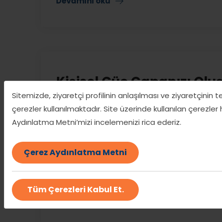
Devamını oku
Kişisel Güç Çapanızı Olu
Sitemizde, ziyaretçi profilinin anlaşılması ve ziyaretçinin 
26 Kas
Expersito Yönetim
çerezler kullanılmaktadır. Site üzerinde kullanılan çerezler
Kişisel Güç Çapanızı Oluşturun: Hazırlık 1. Dur
Aydınlatma Metni’mizi incelemenizi rica ederiz.
istiyorsunuz? (Örn: Güven, motivasyon, sakinli
Vücudunuzda benzersiz bir nokta belirleyin.
Çerez Aydınlatma Metni
3. Zirve Anınızı Canlandırın: O duyguyu en yoğ
yaşayın. Eğer bir [...]
Tüm Çerezleri Kabul Et.
Devamını oku