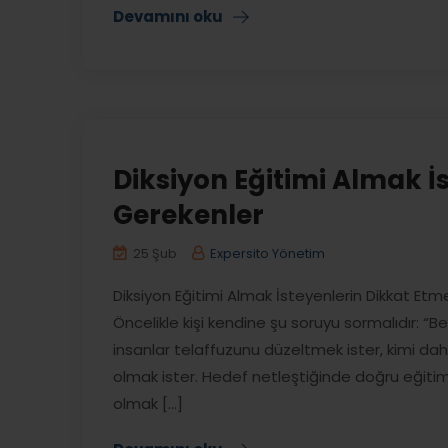
Devamını oku
Diksiyon Eğitimi Almak İ
Gerekenler
25 Şub
Expersito Yönetim
Diksiyon Eğitimi Almak İsteyenlerin Dikkat Etm
Öncelikle kişi kendine şu soruyu sormalıdır: “
insanlar telaffuzunu düzeltmek ister, kimi da
olmak ister. Hedef netleştiğinde doğru eğitimi 
olmak [...]