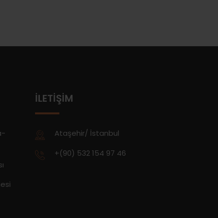
İLETIŞIM
a-
Ataşehir/ İstanbul
+(90) 532 154 97 46
sı
esi