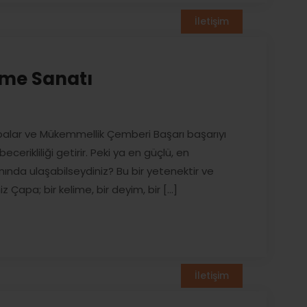
İletişim
me Sanatı
alar ve Mükemmellik Çemberi Başarı başarıyı
ecerikliliği getirir. Peki ya en güçlü, en
ında ulaşabilseydiniz? Bu bir yetenektir ve
z Çapa; bir kelime, bir deyim, bir [...]
İletişim