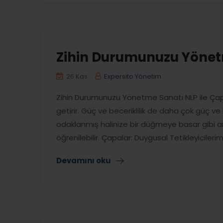
Zihin Durumunuzu Yönet
26 Kas
Expersito Yönetim
Zihin Durumunuzu Yönetme Sanatı NLP ile Çap
getirir. Güç ve beceriklilik de daha çok güç ve b
odaklanmış halinize bir düğmeye basar gibi an
öğrenilebilir. Çapalar: Duygusal Tetikleyicilerimi
Devamını oku