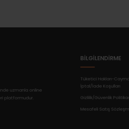
BILGILENDIRME
Tüketici Hakları-Caym
İptal/İade Koşulları
rinde uzmanla online
Gizlilik/Güvenlik Politika
eri platformudur.
Mesafeli Satış Sözleşm