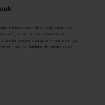
şmak
arı Hikayeleri Merhaba sevgili okurlar, Bir
im yanı, bir 'dönüşüme' tanıklık etmek.
lisi, bireyin kendine olan güvenini yeniden inşa
içilmez. Bugün, derslerimde tanıştığım ve