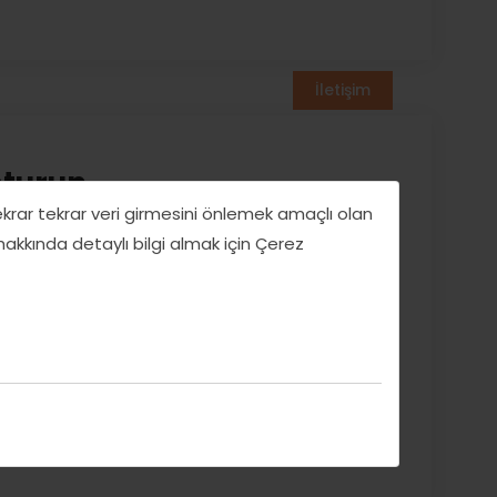
İletişim
şturun
tekrar tekrar veri girmesini önlemek amaçlı olan
 hakkında detaylı bilgi almak için Çerez
umu Belirleyin: Hangi duyguya erişmek
k, cesaret) 2. Çapa Noktanızı Seçin:
 (Örn: Kulak memesi, çene ucu, parmak boğumu)
un yaşadığınız bir anıyı tüm detaylarıyla yeniden