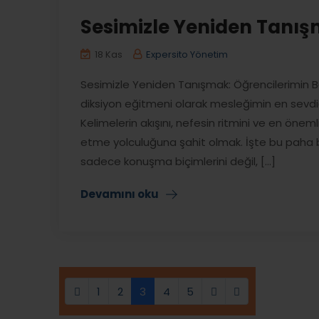
Sesimizle Yeniden Tanı
18 Kas
Expersito Yönetim
Sesimizle Yeniden Tanışmak: Öğrencilerimin Baş
diksiyon eğitmeni olarak mesleğimin en sevdiğ
Kelimelerin akışını, nefesin ritmini ve en önem
etme yolculuğuna şahit olmak. İşte bu paha b
sadece konuşma biçimlerini değil, [...]
Devamını oku
(current)
1
2
3
4
5