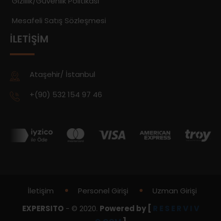
Gizlilik/Güvenlik Politikası
Mesafeli Satış Sözleşmesi
İLETIŞIM
Ataşehir/ İstanbul
+(90) 532 154 97 46
İletişim
Personel Girişi
Uzman Girişi
EXPERSITO
- © 2020.
Powered by [
R E S E R V I V