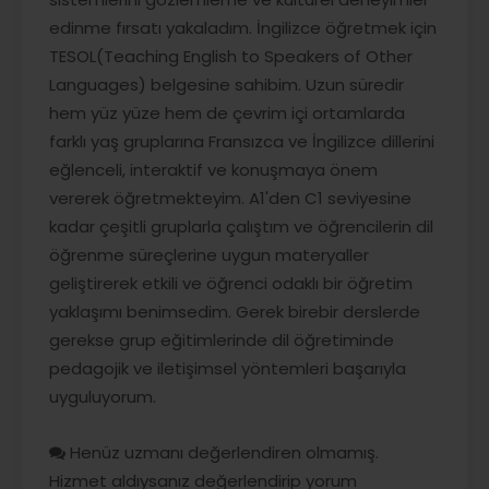
edinme fırsatı yakaladım. İngilizce öğretmek için
TESOL(Teaching English to Speakers of Other
Languages) belgesine sahibim. Uzun süredir
hem yüz yüze hem de çevrim içi ortamlarda
farklı yaş gruplarına Fransızca ve İngilizce dillerini
eğlenceli, interaktif ve konuşmaya önem
vererek öğretmekteyim. A1'den C1 seviyesine
kadar çeşitli gruplarla çalıştım ve öğrencilerin dil
öğrenme süreçlerine uygun materyaller
geliştirerek etkili ve öğrenci odaklı bir öğretim
yaklaşımı benimsedim. Gerek birebir derslerde
gerekse grup eğitimlerinde dil öğretiminde
pedagojik ve iletişimsel yöntemleri başarıyla
uyguluyorum.
Henüz uzmanı değerlendiren olmamış.
Hizmet aldıysanız değerlendirip yorum