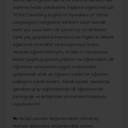
edinme fırsatı yakaladım. İngilizce öğretmek için
TESOL(Teaching English to Speakers of Other
Languages) belgesine sahibim. Uzun süredir
hem yüz yüze hem de çevrim içi ortamlarda
farklı yaş gruplarına Fransızca ve İngilizce dillerini
eğlenceli, interaktif ve konuşmaya önem
vererek öğretmekteyim. A1'den C1 seviyesine
kadar çeşitli gruplarla çalıştım ve öğrencilerin dil
öğrenme süreçlerine uygun materyaller
geliştirerek etkili ve öğrenci odaklı bir öğretim
yaklaşımı benimsedim. Gerek birebir derslerde
gerekse grup eğitimlerinde dil öğretiminde
pedagojik ve iletişimsel yöntemleri başarıyla
uyguluyorum.
Henüz uzmanı değerlendiren olmamış.
Hizmet aldıysanız değerlendirip yorum