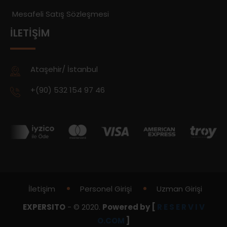
Mesafeli Satış Sözleşmesi
İLETIŞIM
Ataşehir/ İstanbul
+(90) 532 154 97 46
İletişim
Personel Girişi
Uzman Girişi
EXPERSITO
- © 2020.
Powered by [
R E S E R V I V
O.COM
]