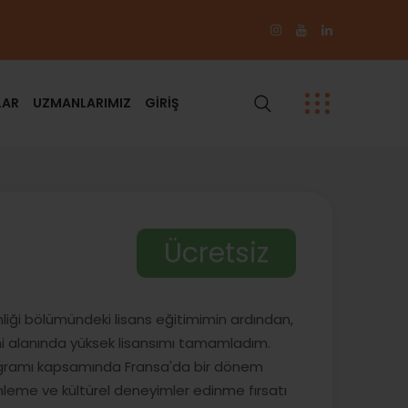
LAR
UZMANLARIMIZ
GİRİŞ
Ücretsiz
iği bölümündeki lisans eğitimimin ardından,
timi alanında yüksek lisansımı tamamladım.
ogramı kapsamında Fransa'da bir dönem
emleme ve kültürel deneyimler edinme fırsatı