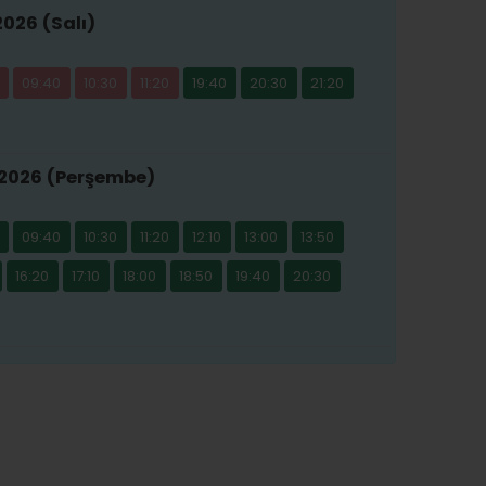
2026 (Salı)
09:40
10:30
11:20
19:40
20:30
21:20
 2026 (Perşembe)
09:40
10:30
11:20
12:10
13:00
13:50
16:20
17:10
18:00
18:50
19:40
20:30