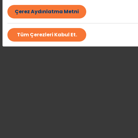
Dil Eğitimi Şube
Fransızca
Grup Eğitimi
Dil Eğitimi Şube
Fransızca
Paket Program
Çerez Aydınlatma Metni
Dil Eğitimi Şube
İngilizce
Birebir Eğitim
Dil Eğitimi Şube
İngilizce
Birebir Kurs Progr
Dil Eğitimi Şube
İngilizce
Grup Eğitimi
Tüm Çerezleri Kabul Et.