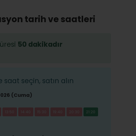
syon tarih ve saatleri
üresi
50 dakikadır
saat seçin, satın alın
2026 (Cuma)
13:50
14:40
15:30
19:40
20:30
21:20