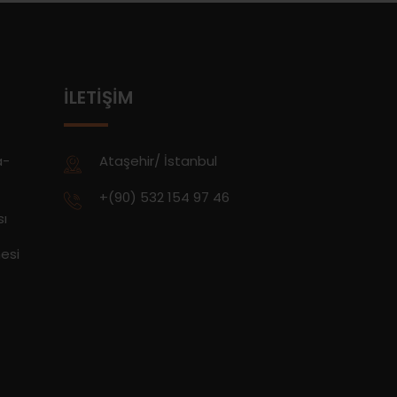
İLETIŞIM
a-
Ataşehir/ İstanbul
+(90) 532 154 97 46
sı
esi