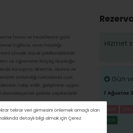
Rezerva
öğrenme hızına ve hedeflerine göre
Hizmet s
el İngilizce, sınav hazırlığı,
ra yönelik olarak şekillendirilebilir.
dirim ve öğrencinin ihtiyaç duyduğu
slerde konuşma, dinleme, okuma ve
rencinin zorlandığı noktalarda özel
Gün ve 
akından takip edilir, gelişimine uygun
7 Ağustos 
 destekleyecek şekilde yapılandırılır.
08:00
13:00
tekrar tekrar veri girmesini önlemek amaçlı olan
 hakkında detaylı bilgi almak için Çerez
22:10