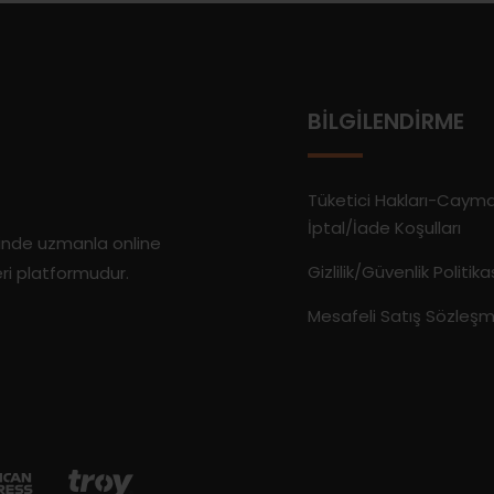
BILGILENDIRME
Tüketici Hakları-Caym
İptal/İade Koşulları
rinde uzmanla online
Gizlilik/Güvenlik Politika
eri platformudur.
Mesafeli Satış Sözleşm