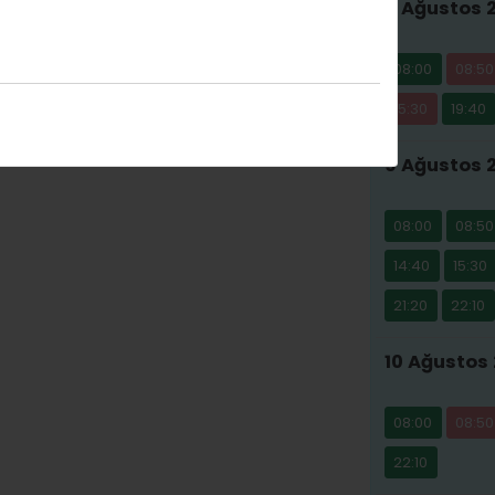
8 Ağustos 
08:00
08:50
amı
15:30
19:40
9 Ağustos 
08:00
08:50
14:40
15:30
21:20
22:10
10 Ağustos 
08:00
08:50
22:10