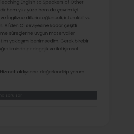
(Teaching English to Speakers of Other
dir hem yüz yüze hem de çevrim içi
 İngilizce dillerini eğlenceli, interaktif ve
1'den C1 seviyesine kadar çeşitli
renme süreçlerine uygun materyaller
ğretim yaklaşımı benimsedim. Gerek birebir
öğretiminde pedagojik ve iletişimsel
izmet aldıysanız değerlendirip yorum
a soru sor