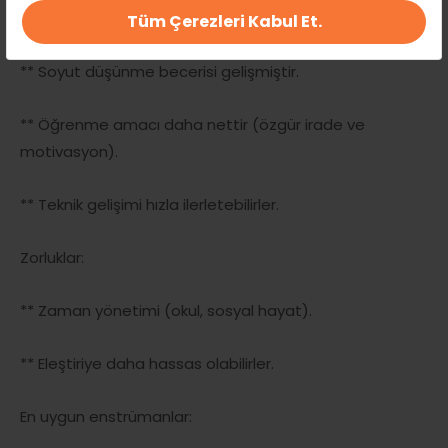
Ergenlik ve Genç Yetişkinlik (13–30 yaş) Avantajlar:
Tüm Çerezleri Kabul Et.
** Soyut düşünme becerisi gelişmiştir.
** Öğrenme amacı daha nettir (özgür irade ve
motivasyon).
** Teknik gelişimi hızla ilerletebilirler.
Zorluklar:
** Zaman yönetimi (okul, sosyal hayat).
** Eleştiriye daha hassas olabilirler.
En uygun enstrümanlar: