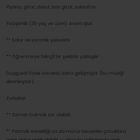
Piyano, gitar, davul, bas gitar, saksafon.
Yetişkinlik (30 yaş ve üzeri) Avantajlar:
** Sabır ve kararlılık yüksektir.
** Öğrenmeye bilinçli bir şekilde yaklaşılır.
Duygusal ifade becerisi daha gelişmiştir (bu müziği
derinleştirir).
Zorluklar:
** Zaman bulmak zor olabilir.
** Parmak esnekliği ya da motor beceriler çocuklara
göre daha sınırlı olabilir — ama bu çalışmayla aşılır.