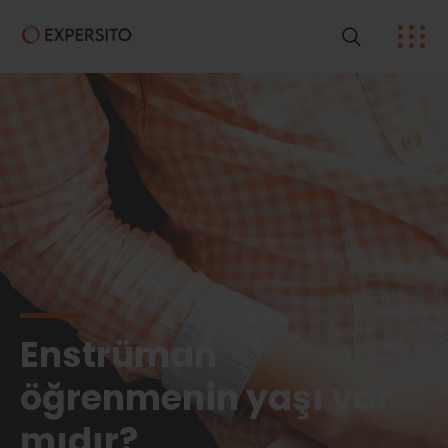
Enstrüman
öğrenmenin yaşı var
mıdır?