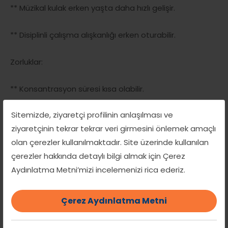
** Müzikal kulak erken yaşta daha hızlı gelişir.
** Disiplinli çalışma alışkanlığı erken oturabilir.
Zorluklar:
** Konsantrasyon süresi kısa olabilir.
Sitemizde, ziyaretçi profilinin anlaşılması ve
** Sabır geliştirmeleri zaman alabilir.
ziyaretçinin tekrar tekrar veri girmesini önlemek amaçlı
olan çerezler kullanılmaktadır. Site üzerinde kullanılan
** Fiziksel olarak bazı enstrümanlar zor olabilir (örneğin
çerezler hakkında detaylı bilgi almak için Çerez
çello veya büyük boy gitar).
Aydınlatma Metni’mizi incelemenizi rica ederiz.
En uygun enstrümanlar:
Çerez Aydınlatma Metni
Piyano, keman (küçük boyutlarda), blok flüt, ukulele.