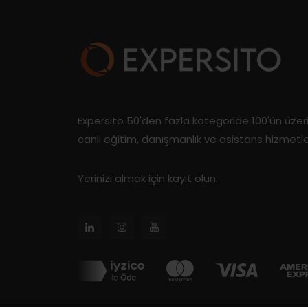
Expersito 50'den fazla kategoride 100'ün üze
canlı eğitim, danışmanlık ve asistans hizmetl
Yerinizi almak için kayıt olun.