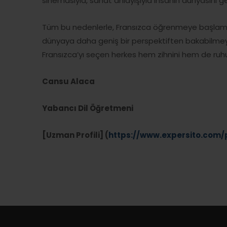
sinemasıyla, sanat anlayışıyla insanın dünyasını gen
Tüm bu nedenlerle, Fransızca öğrenmeye başlamak
dünyaya daha geniş bir perspektiften bakabilmeyi
Fransızca’yı seçen herkes hem zihnini hem de ruh
Cansu Alaca
Yabancı Dil Öğretmeni
[Uzman Profili] (
https://www.expersito.com