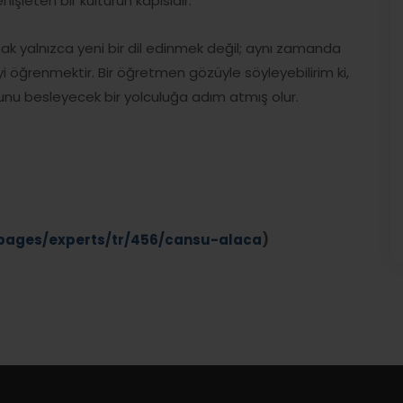
işleten bir kültürün kapısıdır.
 yalnızca yeni bir dil edinmek değil; aynı zamanda
 öğrenmektir. Bir öğretmen gözüyle söyleyebilirim ki,
unu besleyecek bir yolculuğa adım atmış olur.
/pages/experts/tr/456/cansu-alaca
)