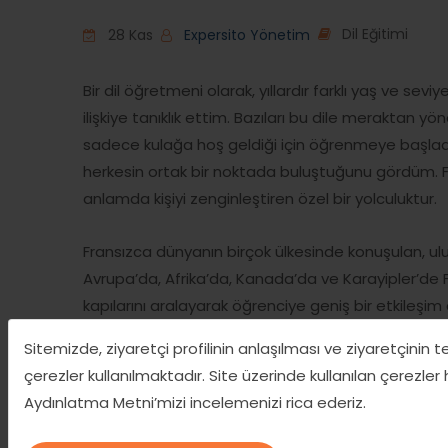
Dil Eğitimi
28 Kas
Expersito Yönetim
Bir dil öğretmeni olarak, yıllardır farklı yaş ve se
ilişkiye tanıklık ettim. Bazıları bu dile meraktan yöne
sadece kulağa hoş geldiği için öğrenmeye başladı
herkesin ortak bir noktada buluştuğunu gördüm. 
anlamda kişiyi zenginleştiren özel bir yolculuktur.
Fransızca dünyanın birçok ülkesinde konuşulan, ulusl
Avrupa’da, Afrika’da, Kanada’da ve Karayipler’de Fr
kapılarını aralayarak öğrenciye geniş bir etkileşim al
sadece kelimeleri öğrenmekten ibaret değil; aynı
Sitemizde, ziyaretçi profilinin anlaşılması ve ziyaretçinin 
biçimlerini anlamak ve empati yeteneğini gelişti
çerezler kullanılmaktadır. Site üzerinde kullanılan çerezler
derslerde, Fransız edebiyatı ve sinemasının yüzyıl
Aydınlatma Metni’mizi incelemenizi rica ederiz.
dilin kültürel bir hazine olduğuna dair inançları da