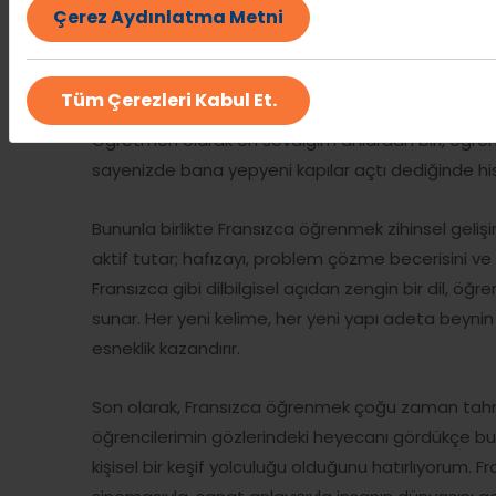
Çerez Aydınlatma Metni
Kariyer açısından baktığımızda Fransızca bilmeni
Uluslararası kuruluşlarda, diplomasi alanında, ha
bir tercih sebebi. Birçok öğrenci, dil becerilerini g
Tüm Çerezleri Kabul Et.
çünkü Fransızca hâlâ dünyada en çok talep gören iki
Öğretmen olarak en sevdiğim anlardan biri, öğrenc
sayenizde bana yepyeni kapılar açtı dediğinde his
Bununla birlikte Fransızca öğrenmek zihinsel geliş
aktif tutar; hafızayı, problem çözme becerisini ve
Fransızca gibi dilbilgisel açıdan zengin bir dil, ö
sunar. Her yeni kelime, her yeni yapı adeta beynin fa
esneklik kazandırır.
Son olarak, Fransızca öğrenmek çoğu zaman tahmi
öğrencilerimin gözlerindeki heyecanı gördükçe b
kişisel bir keşif yolculuğu olduğunu hatırlıyorum. F