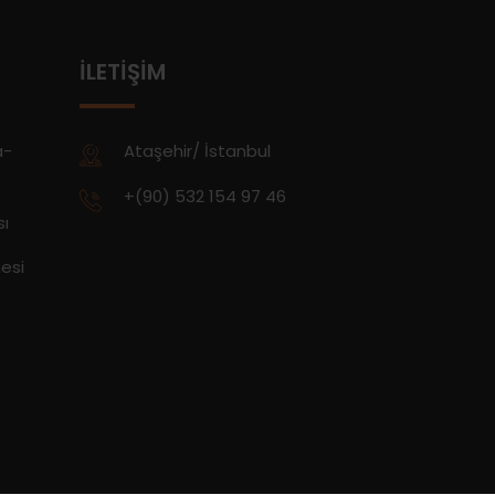
İLETIŞIM
a-
Ataşehir/ İstanbul
+(90) 532 154 97 46
sı
esi