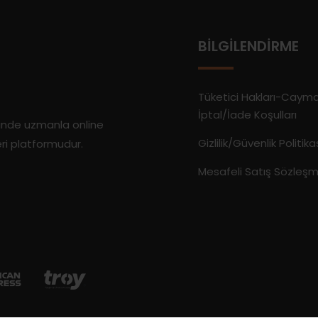
BILGILENDIRME
Tüketici Hakları-Caym
İptal/İade Koşulları
rinde uzmanla online
Gizlilik/Güvenlik Politika
eri platformudur.
Mesafeli Satış Sözleşm