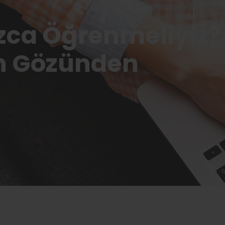
ca Öğrenmeliyiz? 
n Gözünden