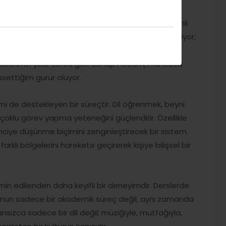
n sunduğu avantajları inkâr etmek mümkün değil.
vacılık sektöründe ve turizmde Fransızca hâlâ önemli
eliştirdikçe iş başvurularında daha görünür hale geliyor;
nci yabancı dillerden biri olarak kabul ediliyor.
ilerimin yıllar sonra geri dönüp Hocam, Fransızca
settiğim gurur oluyor.
imi de destekleyen bir süreçtir. Dil öğrenmek, beyni
 çoklu görev yapma yeteneğini güçlendirir. Özellikle
ğrenciye düşünme biçimini zenginleştirecek bir sistem
rklı bölgelerini harekete geçirerek kişiye bilişsel bir
n edilenden daha keyifli bir deneyimdir. Derslerde
unun sadece bir akademik süreç değil, aynı zamanda
ransızca sadece bir dil değil; müziğiyle, mutfağıyla,