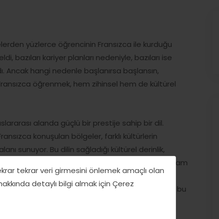
viyelerden yüzlerce öğrencinin Fransızca ile kurduğu
ldi, bazıları kariyer planları nedeniyle, bazıları ise
. Ancak hangi nedenle başlanırsa başlansın,
Fransızca öğrenmek, hem zihinsel hem de kültürel
ararası alanda güçlü bir prestije sahip bir dil.
ansızca konuşulan bölgeler, farklı kültürlerin
anı sunuyor. Bu dilin sağladığı kültürel derinlik,
 zamanda yeni bir bakış açısı kazanmak, farklı yaşam
tekrar tekrar veri girmesini önlemek amaçlı olan
rmek anlamına geliyor. Öğrencilerimle yaptığım
 hakkında detaylı bilgi almak için Çerez
lardır neden dünyanın dikkatini çektiğini gördükçe, bu
ha da güçleniyor.