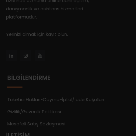
üzerinde uzmanla online canlı eğitim,
danışmanlık ve asistans hizmetleri
platformudur.
Yerinizi almak için kayıt olun.
BILGILENDIRME
Tüketici Hakları-Cayma-İptal/İade Koşulları
Gizlilik/Güvenlik Politikası
Mesafeli Satış Sözleşmesi
İLETIŞIM