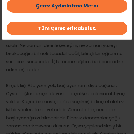
Çerez Aydınlatma Metni
Dijital ortam özellikle tasarım sürecinde büyük avantaj
sağlar. Motif analizi, kompozisyon kuralları, oran–orantı,
Tüm Çerezleri Kabul Et.
desenin ahşaba aktarımı gibi aşamalar sistemli bir
şekilde anlatıldığında, öğrencinin kafasındaki karmaşa
azalır. Ne zaman derinleşeceğini, ne zaman yüzeyi
bırakacağını bilmek tesadüf değil, bilinçli bir öğrenme
sürecinin sonucudur. İşte online eğitim bu bilinci adım
adım inşa eder.
Birçok kişi Atölyem yok, başlayamam diye düşünür.
Oysa başlangıç için devasa bir çalışma alanına ihtiyaç
yoktur. Küçük bir masa, doğru seçilmiş birkaç el aleti ve
iyi bir yönlendirme yeterlidir. Önemli olan, nereden
başlayacağınızı bilmenizdir. Plansız denemeler çoğu
zaman motivasyonu düşürür. Oysa yapılandırılmış bir
eğitim sürecinde her çalışma bir öncekinin üzerine inşa